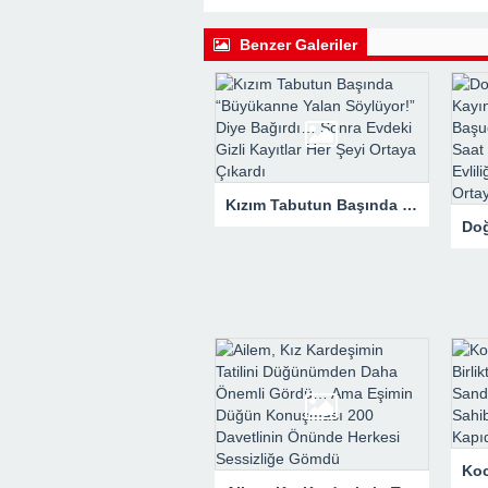
22:41 -
Kocam Beni Çocuksuz Diye Te
23:11 -
Kızım Tabutun Başında “Büyü
Benzer Galeriler
Şeyi Ortaya Çıkardı
Kızım Tabutun Başında “Büyükanne Yalan Söylüyor!” Diye Bağırdı… Sonra Evdeki Gizli Kayıtlar Her Şeyi Ortaya Çıkardı