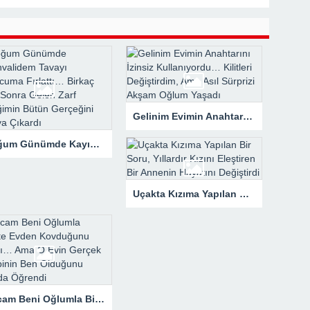
rk Etti, Ama Gerçek Çok Başkaydı
kanne Yalan Söylüyor!” Diye Bağırdı… Sonra Evdeki Gizli Kayıtlar Her
Gelinim Evimin Anahtarını İzinsiz Kullanıyordu… Kilitleri Değiştirdim, Ama Asıl Sürprizi Akşam Oğlum Yaşadı
Doğum Günümde Kayınvalidem Tavayı Başucuma Fırlattı… Birkaç Saat Sonra Gelen Zarf Evliliğimin Bütün Gerçeğini Ortaya Çıkardı
Uçakta Kızıma Yapılan Bir Soru, Yıllardır Kızını Eleştiren Bir Annenin Hayatını Değiştirdi
Kocam Beni Oğlumla Birlikte Evden Kovduğunu Sandı… Ama O Evin Gerçek Sahibinin Ben Olduğunu Kapıda Öğrendi