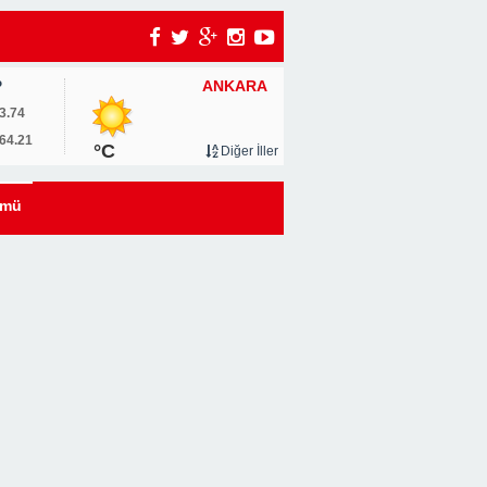
ANKARA
P
um
3.74
64.21
°C
Diğer İller
0
ümü
u