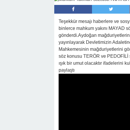
22:16 -
Hapisten Dönen Kayınpederini
Teşekkür mesajı haberlere ve sos
binlerce mahkum yakını MAYAD sö
gönderdi.Aydoğan mağduriyetler
yayınlayarak Devletimizin Adaleti
Mahkemesinin mağduriyetlerini gör
söz konusu TERÖR ve PEDOFİLİ su
ışık bir umut olacaktır ifadelerini
paylaştı