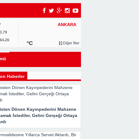
ANKARA
P
3.79
64.26
°C
Diğer İller
eyi
ümü
kle
on Haberler
isten Dönen Kayınpederini Mahzene
Her
amak İstediler, Gelini Gerçeği Ortaya
rdı