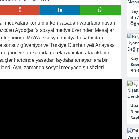
 Mahzene Saklamak İstediler, Gelini Gerçeği Ortaya Çıkardı
Kayı
Bir 
yal medyalara konu olurken yasadan yararlanamayan
Öğr
zcüsü Aydoğan’a sosyal medya üzerinden Mesajlar
in oluşumunu MAYAD sosyal medya hesabından
ne sonsuz güveniyor ve Türkiye Cumhuriyeti Anayasa
düğünü ve bu konuda gerekli adımları atacaklarını
Kay
çlar haricinde yasadan faydalanamayanlara bir
Sözü
 kullandı.Aynı zamanda sosyal medyada şu sözleri
Bütü
Uçak
Nişa
Şeyi