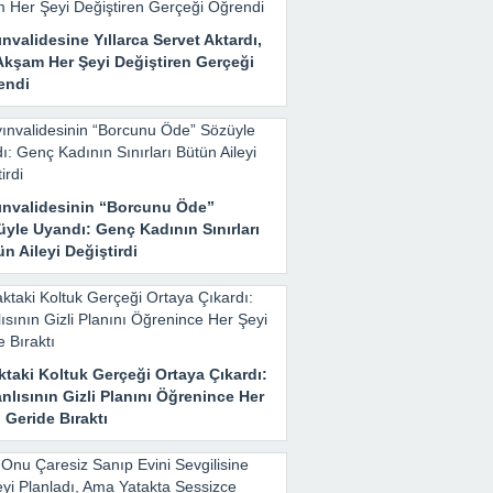
nvalidesine Yıllarca Servet Aktardı,
Akşam Her Şeyi Değiştiren Gerçeği
endi
ınvalidesinin “Borcunu Öde”
yle Uyandı: Genç Kadının Sınırları
n Aileyi Değiştirdi
taki Koltuk Gerçeği Ortaya Çıkardı:
nlısının Gizli Planını Öğrenince Her
 Geride Bıraktı