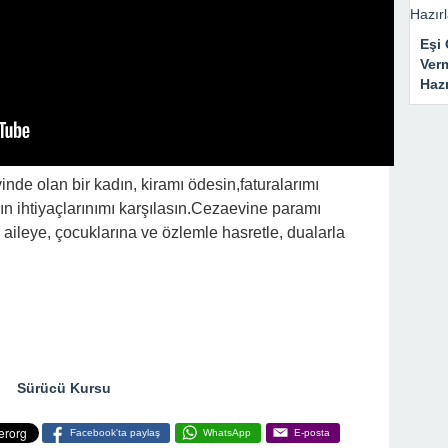
Eşi 
Ver
Haz
nde olan bir kadın, kiramı ödesin,faturalarımı
ın ihtiyaçlarınımı karşılasın.Cezaevine paramı
 aileye, çocuklarına ve özlemle hasretle, dualarla
Sürücü Kursu
Facebook'ta paylaş
WhatsApp
E-posta