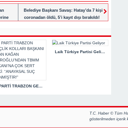
an
Belediye Başkanı Savaş: Hatay’da 7 kişi
rine
coronadan öldü, 5’i kayıt dışı bırakıldı!
Laik Türkiye Partisi Geliyor
İYİ PARTİ TRABZON GENÇLİK KOLLARI BAŞKANI HASAN KAĞAN ÇAKIROĞLU’NDAN TBMM BAŞKANI’NA ÇOK SERT TEPKİ: “ANAYASAL SUÇ İŞLENMİŞTİR!”
T.C. Haber © Tüm Hak
gösterilmeden içerik