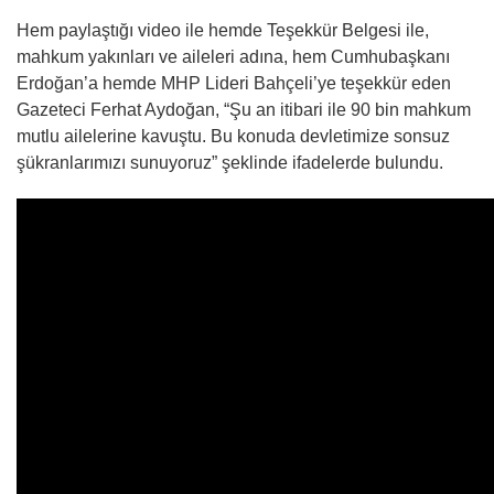
Hem paylaştığı video ile hemde Teşekkür Belgesi ile,
mahkum yakınları ve aileleri adına, hem Cumhubaşkanı
Erdoğan’a hemde MHP Lideri Bahçeli’ye teşekkür eden
Gazeteci Ferhat Aydoğan, “Şu an itibari ile 90 bin mahkum
mutlu ailelerine kavuştu. Bu konuda devletimize sonsuz
şükranlarımızı sunuyoruz” şeklinde ifadelerde bulundu.