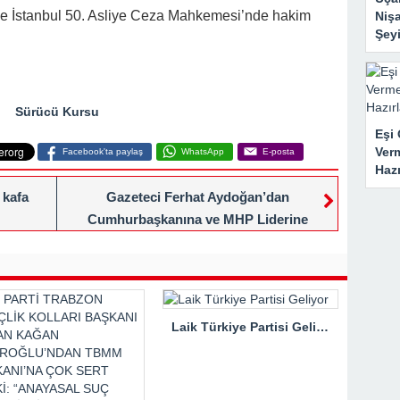
e İstanbul 50. Asliye Ceza Mahkemesi’nde hakim
Nişa
Şeyi
Sürücü Kursu
Eşi 
Ver
Facebook'ta paylaş
WhatsApp
E-posta
Haz
 kafa
Gazeteci Ferhat Aydoğan’dan
Cumhurbaşkanına ve MHP Liderine
Teşekkür
Laik Türkiye Partisi Geliyor