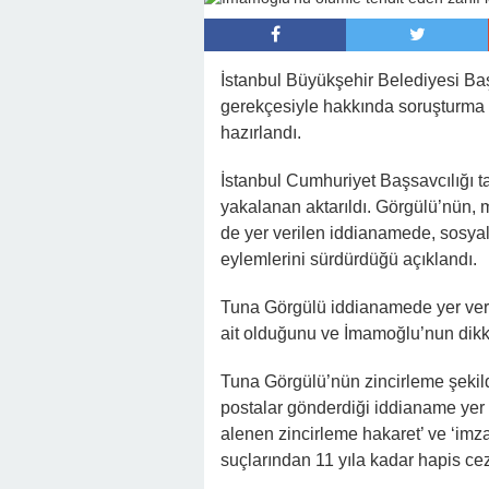
22:16 -
Hapisten Dönen Kayınpederini
İstanbul Büyükşehir Belediyesi Baş
gerekçesiyle hakkında soruşturma
hazırlandı.
İstanbul Cumhuriyet Başsavcılığı 
yakalanan aktarıldı. Görgülü’nün, 
de yer verilen iddianamede, sosya
eylemlerini sürdürdüğü açıklandı.
Tuna Görgülü iddianamede yer veri
ait olduğunu ve İmamoğlu’nun dikka
Tuna Görgülü’nün zincirleme şekild
postalar gönderdiği iddianame yer 
alenen zincirleme hakaret’ ve ‘imza
suçlarından 11 yıla kadar hapis cez