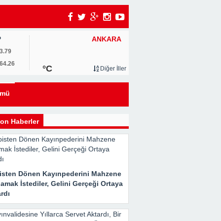
ANKARA
P
3.79
64.26
°C
Diğer İller
eyi
ümü
kle
on Haberler
isten Dönen Kayınpederini Mahzene
Her
amak İstediler, Gelini Gerçeği Ortaya
rdı