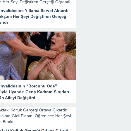
nvalidesine Yıllarca Servet Aktardı,
Akşam Her Şeyi Değiştiren Gerçeği
endi
ınvalidesinin “Borcunu Öde”
yle Uyandı: Genç Kadının Sınırları
n Aileyi Değiştirdi
taki Koltuk Gerçeği Ortaya Çıkardı: