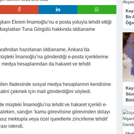
 Mahzene Saklamak İstediler, Gelini Gerçeği Ortaya Çıkardı
Kayı
Bir 
kanı Ekrem İmamoğlu’nu e posta yoluyla tehdit ettiği
Öğr
 başlatılan Tuna Görgülü hakkında iddianame
tarafından hazırlanan iddianame, Ankara’da
müşteki İmamoğlu’na gönderdiği e-posta içeriklerine
l medya hesaplarından da hakaret ve tehdit
len ifadesinde sosyal medya hesaplarının kendisine
Kay
tini çekmek için mail gönderdiğini söyledi.
Sözü
Bütü
e müşteki İmamoğlu’na tehdit ve hakaret içerikli e-
alırken, sanığın ‘kamu görevlisine görevinden dolayı
sız mektupla veya özel işaretlerle zincirleme tehdit’
ası istendi.
Uçak