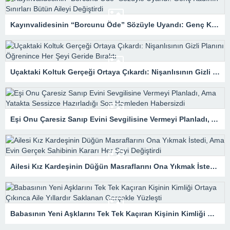
Kayınvalidesinin “Borcunu Öde” Sözüyle Uyandı: Genç Kadının Sınırları Bütün Aileyi Değiştirdi
Uçaktaki Koltuk Gerçeği Ortaya Çıkardı: Nişanlısının Gizli Planını Öğrenince Her Şeyi Geride Bıraktı
Eşi Onu Çaresiz Sanıp Evini Sevgilisine Vermeyi Planladı, Ama Yatakta Sessizce Hazırladığı Son Hamleden Habersizdi
Ailesi Kız Kardeşinin Düğün Masraflarını Ona Yıkmak İstedi, Ama Evin Gerçek Sahibinin Kararı Her Şeyi Değiştirdi
Babasının Yeni Aşklarını Tek Tek Kaçıran Kişinin Kimliği Ortaya Çıkınca Aile Yıllardır Saklanan Gerçekle Yüzleşti