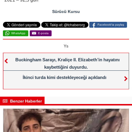
Sürücü Kursu
Facebook'ta paylaş
WhatsApp
E-posta
Ys
Buckingham Sarayı, Kraliçe II. Elizabeth’in hayatını
kaybettiğini duyurdu.
İkinci turda kimi destekleyeceği açıklandı
Benzer Haberler