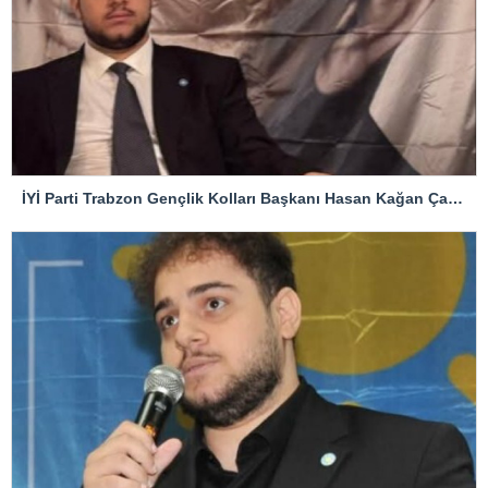
İYİ Parti Trabzon Gençlik Kolları Başkanı Hasan Kağan Çakıroğlu’ndan Mattia Ahmet Minguzzi Davasına Tepki