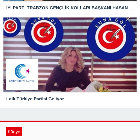
İYİ PARTİ TRABZON GENÇLİK KOLLARI BAŞKANI HASAN KAĞAN ÇAKIROĞLU’NDAN TBMM BAŞKANI’NA ÇOK SERT TEPKİ: “ANAYASAL SUÇ İŞLENMİŞTİR!”
Laik Türkiye Partisi Geliyor
Künye