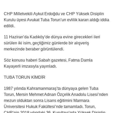
CHP Milletvekili Aykut Erdoğdu ve CHP Yüksek Disiplin
Kurulu üyesi Avukat Tuba Torun’un evlilik kararı aldığı iddia
edildi.
11 Haziran’da Kadıköy’de dünya evine girecekleri ileri
sürülen iki isim, geçtiğimiz günlerde bir alışveriş
merkezinde beraber görüntülendi.
Söz konusu haberi Sabah gazetesi, Fatma Damla
Kayayerli imzasıyla yayınladı.
TUBA TORUN KİMDİR
1987 yılında Kahramanmaraş’ta dünyaya gelen Tuba
Torun, Mersin Mehmet Adnan Özçelik Anadolu Lisesi’nden
mezun olduktan sonra Lisans eğitimini Marmara
Üniversitesi Hukuk Fakültesi’nde tamamladı. Torun,
CHP’nin 2018 yılındaki 36. Kurultayı’nda Yüksek Disiplin