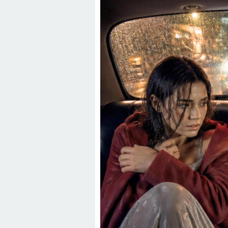
22:41 -
Kocam Beni Çocuksuz Diye Te
23:11 -
Kızım Tabutun Başında “Büyü
Şeyi Ortaya Çıkardı