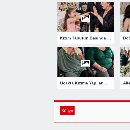
Kızım Tabutun Başında “Büyükanne Yalan Söylüyor!” Diye Bağırdı… Sonra Evdeki Gizli Kayıtlar Her Şeyi Ortaya Çıkardı
Uçakta Kızıma Yapılan Bir Soru, Yıllardır Kızını Eleştiren Bir Annenin Hayatını Değiştirdi
Künye