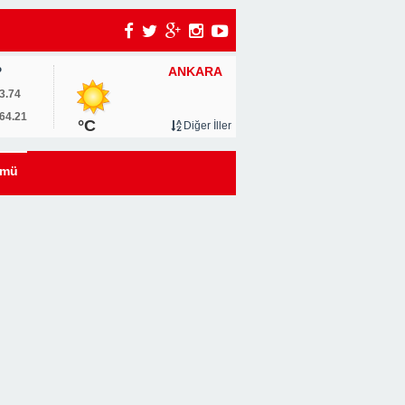
ANKARA
P
um
3.74
64.21
°C
Diğer İller
0
ümü
u