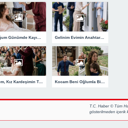
Doğum Günümde Kayınvalidem Tavayı Başucuma Fırlattı… Birkaç Saat Sonra Gelen Zarf Evliliğimin Bütün Gerçeğini Ortaya Çıkardı
Gelinim Evimin Anahtarını İzinsiz Kullanıyordu… Kilitleri Değiştirdim, Ama Asıl Sürprizi Akşam Oğlum Yaşadı
Ailem, Kız Kardeşimin Tatilini Düğünümden Daha Önemli Gördü… Ama Eşimin Düğün Konuşması 200 Davetlinin Önünde Herkesi Sessizliğe Gömdü
Kocam Beni Oğlumla Birlikte Evden Kovduğunu Sandı… Ama O Evin Gerçek Sahibinin Ben Olduğunu Kapıda Öğrendi
T.C. Haber © Tüm Hak
gösterilmeden içerik