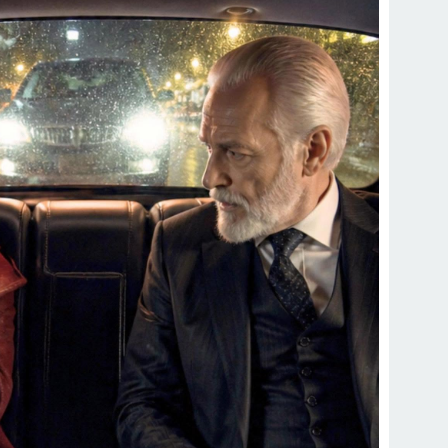
rk Etti, Ama Gerçek Çok Başkaydı
kanne Yalan Söylüyor!” Diye Bağırdı… Sonra Evdeki Gizli Kayıtlar Her