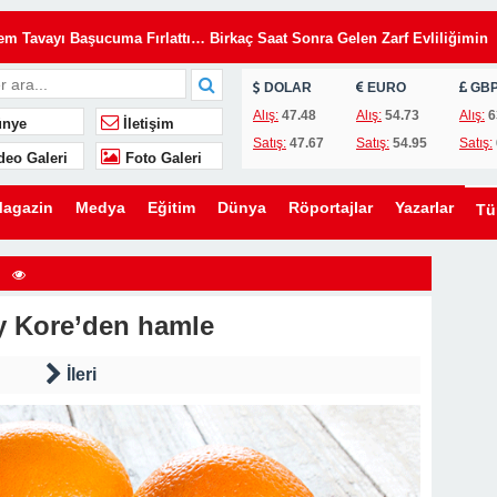
Tavayı Başucuma Fırlattı… Birkaç Saat Sonra Gelen Zarf Evliliğimin
DOLAR
EURO
GB
insiz Kullanıyordu… Kilitleri Değiştirdim, Ama Asıl Sürprizi Akşam Oğl
Alış:
47.48
Alış:
54.73
Alış:
6
nye
İletişim
Satış:
47.67
Satış:
54.95
Satış:
deo Galeri
Foto Galeri
u, Yıllardır Kızını Eleştiren Bir Annenin Hayatını Değiştirdi
lini Düğünümden Daha Önemli Gördü… Ama Eşimin Düğün Konuşması 20
agazin
Medya
Eğitim
Dünya
Röportajlar
Yazarlar
T
ömdü
e Evden Kovduğunu Sandı… Ama O Evin Gerçek Sahibinin Ben Olduğun
 Kore’den hamle
en Kaldırmak İstediler… Ama Bir Gencin Yaptığı Hareket O Gün Herkese
İleri
ni Kurmak İstedi… Ama Ona Hayatının En Büyük Dersini Vermeye
eşimin Yıllardır Sakladığı Gerçek Ortaya Çıktı