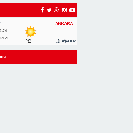
ANKARA
P
um
3.74
64.21
°C
Diğer İller
0
ümü
u