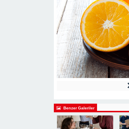
22:41 -
Kocam Beni Çocuksuz Diye Te
23:11 -
Kızım Tabutun Başında “Büyü
Şeyi Ortaya Çıkardı
Benzer Galeriler