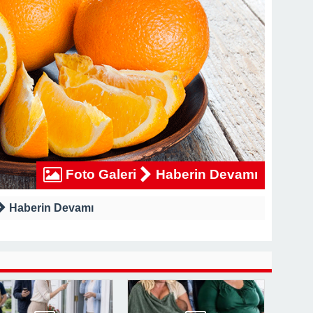
rk Etti, Ama Gerçek Çok Başkaydı
kanne Yalan Söylüyor!” Diye Bağırdı… Sonra Evdeki Gizli Kayıtlar Her
Foto Galeri
Haberin Devamı
Haberin Devamı