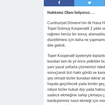
Hakkımız Olanı İstiyoruz….
Cumhuriyet Dönemi’nin ilk Hava Ha
Topel Dolmuş Kooperatifi 2 yıldır
rağmen henüz bir sonuç alamadılar
düzeltilmesi için daha ne yapmamız 
dile getirdi.
Topel Kooperatif üyeleriyle topla
bundan tam iki yıl önce yetkililer
yani yasal yollarla çözmemizi ist
sonuçlandı bizi haklı gördü ve kara
şey olmadı bizler buradan tekrar se
hayata geçirilecek yada kimler ge
istiyor bizler hukuk dışı yada haks
sadece ekmeğine sahip çıkmaya çalı
kardeşlerimiz nasıl ekmeği için m