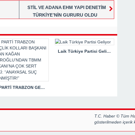
STİL VE ADANA EHM YAPI DENETİM
TÜRKİYE’NİN GURURU OLDU
Laik Türkiye Partisi Geliyor
İYİ PARTİ TRABZON GENÇLİK KOLLARI BAŞKANI HASAN KAĞAN ÇAKIROĞLU’NDAN TBMM BAŞKANI’NA ÇOK SERT TEPKİ: “ANAYASAL SUÇ İŞLENMİŞTİR!”
T.C. Haber © Tüm Hak
gösterilmeden içerik