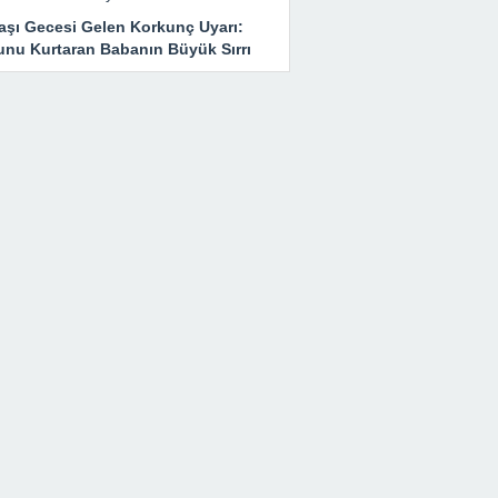
başı Gecesi Gelen Korkunç Uyarı:
unu Kurtaran Babanın Büyük Sırrı