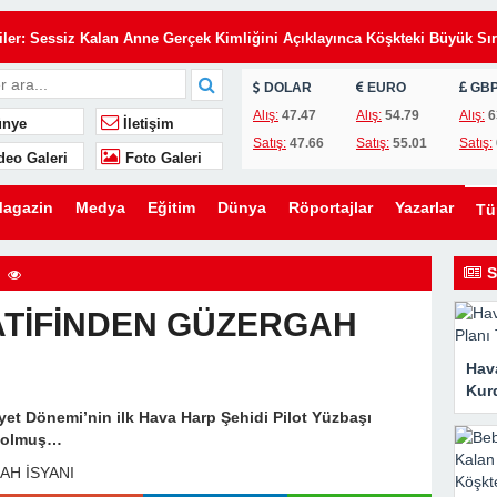
Eşimin Kurduğu Planı Tek Bir İmza Çökertti
iler: Sessiz Kalan Anne Gerçek Kimliğini Açıklayınca Köşkteki Büyük Sır
DOLAR
EURO
GB
de Annemi Hizmetçi Gibi Çalıştırıyorlardı: Tapunun Kime Ait Olduğunu
Alış:
47.47
Alış:
54.79
Alış:
6
nye
İletişim
Satış:
47.66
Satış:
55.01
Satış:
deo Galeri
Foto Galeri
i Gün, Kayınvalidesinin Son Hediyesi Hayatını Değiştirdi
 Uyarı: Oğlunu Kurtaran Babanın Büyük Sırrı
agazin
Medya
Eğitim
Dünya
Röportajlar
Yazarlar
T
elefon, Kahvaltı Masasında Tüm Gerçekleri Ortaya Çıkardı
zdi: Üvey Babasının Yaptığı Gizli Davet Tüm Ailenin Kaderini Değiştird
S
 Gelen Gizemli Kadını Anlattı… Gerçeği Öğrendiğimde Gözyaşlarıma
TİFİNDEN GÜZERGAH
Hava
rakılan İki Havlu, Bir Babanın Sakladığı Büyük Acıyı Ortaya Çıkardı
Kurd
et Dönemi’nin ilk Hava Harp Şehidi Pilot Yüzbaşı
Eşimin Kurduğu Planı Tek Bir İmza Çökertti
 Dolmuş…