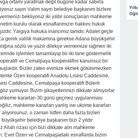
vga ortamı yaratmak değil bugüne kadar sabırla
Yıl
eniyoruz sayın Valim sayın belediye başkanım bizlere
Oğl
vermenizi bekliyoruz iki yıldır sonuçlanan mahkeme
netim kurulu olarak esnaflarımızın hakkını hukuk
zdır. Yargıya hukuka inancımız tamdır. Adalet geçte
larca gerek valilik makamına gerekse Adana büyükşehir
lığına sözlü ve yazılı dilekçe vermemize rağmen iki
zerinde işlemleri tamamlayıp bir iki tane göstermelik
peratifi ve Cemalpaşa kooperatifini kanunsuz bir
uşlardır. Bizler zaten evimize ekmek götüremezken
stemle Özen kooperatifi Anadolu Lisesi Caddesine,
sesi Caddesine, Cemalpaşa kooperatifi Bülent
a göz yumuyor. Bizim şikayetlerimizi dikkate almıyorlar
Mahkeme kararları 30 günü geçmez uygulanması
eğiliz, mahkeme kararları yanlış ise ukome kararları
ar alıyorsunuz, o zaman lütfen daha fazla bizleri
büyükşehir belediye başkanım bizi 2 yıldır
 Allah rızası için bizi dikkate alın mahkeme
ın. Evet Özen ve Cemalpaşadaki esnaflarda bizim