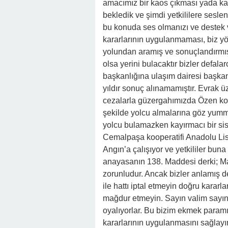
amacımız bir kaos çıkması yada ka
bekledik ve şimdi yetkililere sesl
bu konuda ses olmanızı ve destek 
kararlarının uygulanmaması, biz yö
yolundan aramış ve sonuçlandırmışı
olsa yerini bulacaktır bizler defa
başkanlığına ulaşım dairesi başkan
yıldır sonuç alınamamıştır. Evrak ü
cezalarla güzergahımızda Özen koo
şekilde yolcu almalarına göz yumm
yolcu bulamazken kayırmacı bir si
Cemalpaşa kooperatifi Anadolu Li
Angın’a çalışıyor ve yetkililer bun
anayasanın 138. Maddesi derki; 
zorunludur. Ancak bizler anlamış d
ile hattı iptal etmeyin doğru kararl
mağdur etmeyin. Sayın valim sayın 
oyalıyorlar. Bu bizim ekmek paramız
kararlarının uygulanmasını sağlay