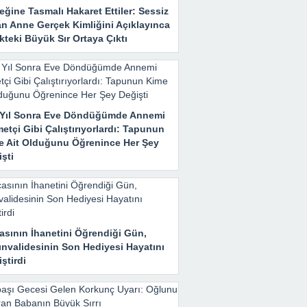
ğine Tasmalı Hakaret Ettiler: Sessiz
an Anne Gerçek Kimliğini Açıklayınca
teki Büyük Sır Ortaya Çıktı
ı Yıl Sonra Eve Döndüğümde Annemi
etçi Gibi Çalıştırıyorlardı: Tapunun
e Ait Olduğunu Öğrenince Her Şey
şti
asının İhanetini Öğrendiği Gün,
ınvalidesinin Son Hediyesi Hayatını
ştirdi