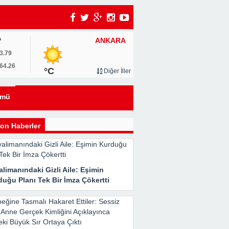
ANKARA
P
3.79
64.26
°C
Diğer İller
ümü
i
on Haberler
limanındaki Gizli Aile: Eşimin
uğu Planı Tek Bir İmza Çökertti