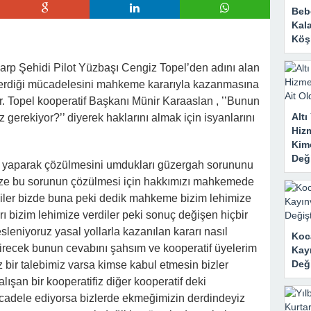
Bebe
Kal
Köşk
rp Şehidi Pilot Yüzbaşı Cengiz Topel’den adını alan
 verdiği mücadelesini mahkeme kararıyla kazanmasına
. Topel kooperatif Başkanı Münir Karaaslan , ’’Bunun
Alt
gerekiyor?’’ diyerek haklarını almak için isyanlarını
Hizm
Kim
Deği
ntı yaparak çözülmesini umdukları güzergah sorununu
 bize bu sorunun çözülmesi için hakkımızı mahkemede
ediler bizde buna peki dedik mahkeme bizim lehimize
rı bizim lehimize verdiler peki sonuç değişen hiçbir
sleniyoruz yasal yollarla kazanılan kararı nasıl
Koc
çirecek bunun cevabını şahsım ve kooperatif üyelerim
Kay
Deği
ız bir talebimiz varsa kimse kabul etmesin bizler
şan bir kooperatifiz diğer kooperatif deki
ücadele ediyorsa bizlerde ekmeğimizin derdindeyiz