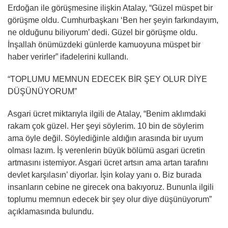
Erdoğan ile görüşmesine ilişkin Atalay, “Güzel müspet bir
görüşme oldu. Cumhurbaşkanı ‘Ben her şeyin farkındayım,
ne olduğunu biliyorum’ dedi. Güzel bir görüşme oldu.
İnşallah önümüzdeki günlerde kamuoyuna müspet bir
haber verirler” ifadelerini kullandı.
“TOPLUMU MEMNUN EDECEK BİR ŞEY OLUR DİYE
DÜŞÜNÜYORUM”
Asgari ücret miktarıyla ilgili de Atalay, “Benim aklımdaki
rakam çok güzel. Her şeyi söylerim. 10 bin de söylerim
ama öyle değil. Söylediğinle aldığın arasında bir uyum
olması lazım. İş verenlerin büyük bölümü asgari ücretin
artmasını istemiyor. Asgari ücret artsın ama artan tarafını
devlet karşılasın’ diyorlar. İşin kolay yanı o. Biz burada
insanların cebine ne girecek ona bakıyoruz. Bununla ilgili
toplumu memnun edecek bir şey olur diye düşünüyorum”
açıklamasında bulundu.