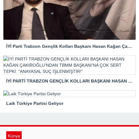
İYİ Parti Trabzon Gençlik Kolları Başkanı Hasan Kağan Çakıroğlu’ndan Mattia Ahmet Minguzzi Davasına Tepki
İYİ PARTİ TRABZON GENÇLİK KOLLARI BAŞKANI HASAN KAĞAN ÇAKIROĞLU’NDAN TBMM BAŞKANI’NA ÇOK SERT TEPKİ: “ANAYASAL SUÇ İŞLENMİŞTİR!”
Laik Türkiye Partisi Geliyor
Künye