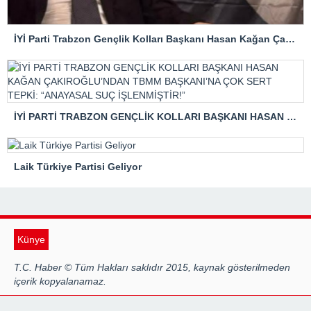
İYİ Parti Trabzon Gençlik Kolları Başkanı Hasan Kağan Çakıroğlu’ndan Mattia Ahmet Minguzzi Davasına Tepki
İYİ PARTİ TRABZON GENÇLİK KOLLARI BAŞKANI HASAN KAĞAN ÇAKIROĞLU’NDAN TBMM BAŞKANI’NA ÇOK SERT TEPKİ: “ANAYASAL SUÇ İŞLENMİŞTİR!”
Laik Türkiye Partisi Geliyor
Künye
T.C. Haber © Tüm Hakları saklıdır 2015, kaynak gösterilmeden
içerik kopyalanamaz.