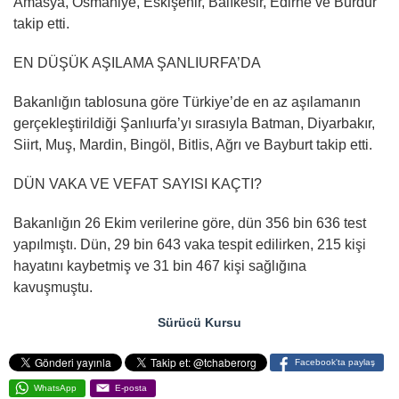
Amasya, Osmaniye, Eskişehir, Balıkesir, Edirne ve Burdur
takip etti.
EN DÜŞÜK AŞILAMA ŞANLIURFA’DA
Bakanlığın tablosuna göre Türkiye’de en az aşılamanın
gerçekleştirildiği Şanlıurfa’yı sırasıyla Batman, Diyarbakır,
Siirt, Muş, Mardin, Bingöl, Bitlis, Ağrı ve Bayburt takip etti.
DÜN VAKA VE VEFAT SAYISI KAÇTI?
Bakanlığın 26 Ekim verilerine göre, dün 356 bin 636 test
yapılmıştı. Dün, 29 bin 643 vaka tespit edilirken, 215 kişi
hayatını kaybetmiş ve 31 bin 467 kişi sağlığına
kavuşmuştu.
Sürücü Kursu
Facebook'ta paylaş
WhatsApp
E-posta