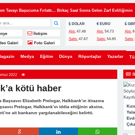
Tavayı Başucuma Fırlattı… Birkaç Saat Sonra Gelen Zarf Evliliğimin
DOLAR
EURO
GB
insiz Kullanıyordu… Kilitleri Değiştirdim, Ama Asıl Sürprizi Akşam Oğl
Alış:
47.48
Alış:
54.73
Alış:
6
nye
İletişim
Satış:
47.67
Satış:
54.95
Satış:
deo Galeri
Foto Galeri
u, Yıllardır Kızını Eleştiren Bir Annenin Hayatını Değiştirdi
lini Düğünümden Daha Önemli Gördü… Ama Eşimin Düğün Konuşması 20
agazin
Medya
Eğitim
Dünya
Röportajlar
Yazarlar
T
ömdü
e Evden Kovduğunu Sandı… Ama O Evin Gerçek Sahibinin Ben Olduğun
S
mmuz 2022
k’a kötü haber
en Kaldırmak İstediler… Ama Bir Gencin Yaptığı Hareket O Gün Herkese
Başsavcı Elizabeth Prelogar, Halkbank’ın itirazına
Kız
avcı Prelogar, Halkbank’ın iddia ettiğinin aksine,
ni Kurmak İstedi… Ama Ona Hayatının En Büyük Dersini Vermeye
Yal
’ne ait bankanın yargılanabileceğini belirtti.
Evde
Çıka
eşimin Yıllardır Sakladığı Gerçek Ortaya Çıktı