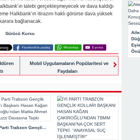
 Halkbank’ın talebi gerçekleşmeyecek ve dava kaldığı
e Halkbank’ın itirazını haklı görürse dava yüksek
karara bağlanacak.
Aile
Sürücü Kursu
Düğ
Eşi
Facebook'ta paylaş
WhatsApp
E-posta
Önü
ldüren
Mobil Uygulamaların Popülaritesi ve
tı
Faydaları
İYİ Parti Trabzon Gençlik Kolları Başkanı Hasan Kağan Çakıroğlu’ndan Mattia Ahmet Minguzzi Davasına Tepki