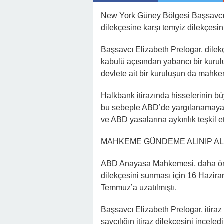
22:41 -
Kocam Beni Çocuksuz Diye Te
New York Güney Bölgesi Başsavcılığ
23:11 -
Kızım Tabutun Başında “Büyü
dilekçesine karşı temyiz dilekçes
Şeyi Ortaya Çıkardı
Başsavcı Elizabeth Prelogar, dilekç
kabulü açısından yabancı bir kurulu
devlete ait bir kuruluşun da mahkem
Halkbank itirazında hisselerinin b
bu sebeple ABD’de yargılanamayac
ve ABD yasalarına aykırılık teşkil ett
MAHKEME GÜNDEME ALINIP A
ABD Anayasa Mahkemesi, daha önc
dilekçesini sunması için 16 Hazira
Temmuz’a uzatılmıştı.
Başsavcı Elizabeth Prelogar, itir
savcılığın itiraz dilekçesini ince