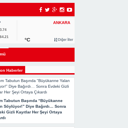
ANKARA
P
um
3.74
64.21
°C
Diğer İller
0
ümü
u
on Haberler
ım Tabutun Başında “Büyükanne
an Söylüyor!” Diye Bağırdı… Sonra
ki Gizli Kayıtlar Her Şeyi Ortaya
rdı