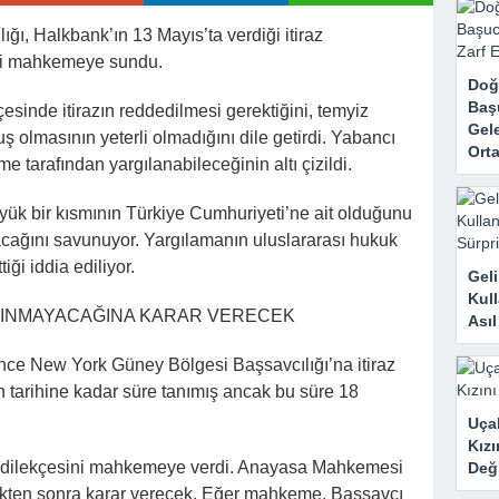
rk Etti, Ama Gerçek Çok Başkaydı
ı, Halkbank’ın 13 Mayıs’ta verdiği itiraz
kanne Yalan Söylüyor!” Diye Bağırdı… Sonra Evdeki Gizli Kayıtlar Her
ini mahkemeye sundu.
Doğ
Baş
esinde itirazın reddedilmesi gerektiğini, temyiz
Gele
ş olmasının yeterli olmadığını dile getirdi. Yabancı
Orta
e tarafından yargılanabileceğinin altı çizildi.
üyük bir kısmının Türkiye Cumhuriyeti’ne ait olduğunu
ağını savunuyor. Yargılamanın uluslararası hukuk
iği iddia ediliyor.
Geli
Kull
LINMAYACAĞINA KARAR VERECEK
Ası
e New York Güney Bölgesi Başsavcılığı’na itiraz
n tarihine kadar süre tanımış ancak bu süre 18
Uçak
Kızı
az dilekçesini mahkemeye verdi. Anayasa Mahkemesi
Deği
ledikten sonra karar verecek. Eğer mahkeme, Başsavcı