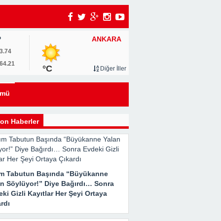
ANKARA
P
um
3.74
64.21
°C
Diğer İller
0
ümü
u
on Haberler
ım Tabutun Başında “Büyükanne
an Söylüyor!” Diye Bağırdı… Sonra
ki Gizli Kayıtlar Her Şeyi Ortaya
rdı