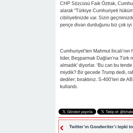
22:41 -
Kocam Beni Çocuksuz Diye Te
CHP Sözcüsü Faik Öztrak, Cumhurb
alarak “Türkiye Cumhuriyeti hüküm
23:11 -
Kızım Tabutun Başında “Büyü
cibiliyetinizde var. Sizin geçminizd
Şeyi Ortaya Çıkardı
pençe divan durduğunu biz çok iyi bi
Cumhuriyet’ten Mahmut Ilıcalı’nın h
lider, Beşparmak Dağları’na Türk mil
almadık’ diyorlar. ‘Bu can bu tend
miydik? Bir gecede Trump dedi, rahi
dediler; bıraktınız. S-400’leri de 
kullandı.
Twitter’ın Goodwriter’ı tepki t