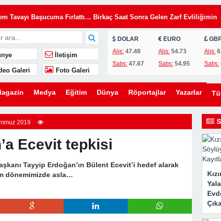
Tavayı Başucuma Fırlattı… Birkaç Saat Sonra Gelen Zarf Evliliğimin
DOLAR
EURO
GB
insiz Kullanıyordu… Kilitleri Değiştirdim, Ama Asıl Sürprizi Akşam Oğl
Alış:
47.48
Alış:
54.73
Alış:
6
nye
İletişim
Satış:
47.67
Satış:
54.95
Satış:
deo Galeri
Foto Galeri
u, Yıllardır Kızını Eleştiren Bir Annenin Hayatını Değiştirdi
lini Düğünümden Daha Önemli Gördü… Ama Eşimin Düğün Konuşması 20
agazin
Medya
Eğitim
Dünya
Röportajlar
Yazarlar
T
ömdü
e Evden Kovduğunu Sandı… Ama O Evin Gerçek Sahibinin Ben Olduğun
S
mmuz 2019
a Ecevit tepkisi
en Kaldırmak İstediler… Ama Bir Gencin Yaptığı Hareket O Gün Herkese
kanı Tayyip Erdoğan’ın Bülent Ecevit’i hedef alarak
Kız
im dönemimizde asla…
ni Kurmak İstedi… Ama Ona Hayatının En Büyük Dersini Vermeye
Yal
Evde
Çıka
eşimin Yıllardır Sakladığı Gerçek Ortaya Çıktı