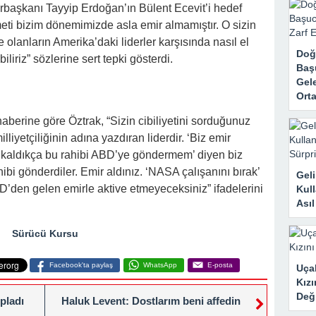
rk Etti, Ama Gerçek Çok Başkaydı
aşkanı Tayyip Erdoğan’ın Bülent Ecevit’i hedef
eti bizim dönemimizde asla emir almamıştır. O sizin
kanne Yalan Söylüyor!” Diye Bağırdı… Sonra Evdeki Gizli Kayıtlar Her
e olanların Amerika’daki liderler karşısında nasıl el
Doğ
liriz” sözlerine sert tepki gösterdi.
Baş
Gele
Orta
aberine göre Öztrak, “Sizin cibiliyetini sorduğunuz
liyetçiliğinin adına yazdıran liderdir. ‘Biz emir
e kaldıkça bu rahibi ABD’ye göndermem’ diyen biz
bi gönderdiler. Emir aldınız. ‘NASA çalışanını bırak’
Geli
ABD’den gelen emirle aktive etmeyeceksiniz” ifadelerini
Kull
Ası
Sürücü Kursu
Facebook'ta paylaş
WhatsApp
E-posta
Uçak
Kızı
Deği
opladı
Haluk Levent: Dostlarım beni affedin