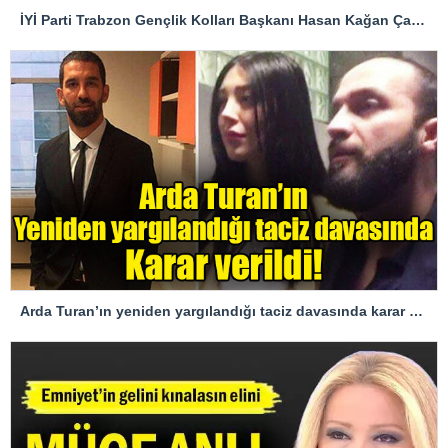
İYİ Parti Trabzon Gençlik Kolları Başkanı Hasan Kağan Çakıroğlu’ndan Mattia Ahmet Minguzzi Davasına Tepki
Arda Turan’ın yeniden yargılandığı taciz davasında karar verildi