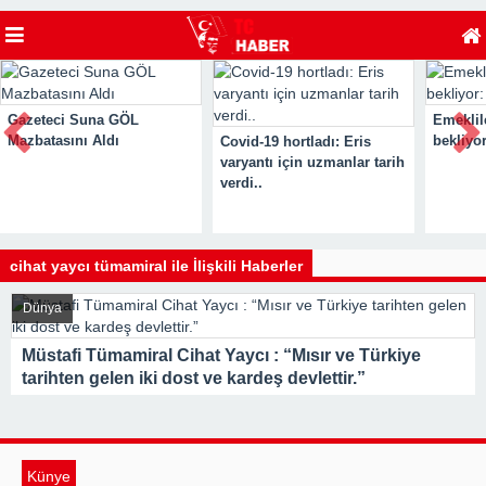
Gazeteci Suna GÖL
Emeklil
Mazbatasını Aldı
bekliyor
Covid-19 hortladı: Eris
varyantı için uzmanlar tarih
verdi..
cihat yaycı tümamiral ile İlişkili Haberler
Dünya
Müstafi Tümamiral Cihat Yaycı : “Mısır ve Türkiye
tarihten gelen iki dost ve kardeş devlettir.”
Künye