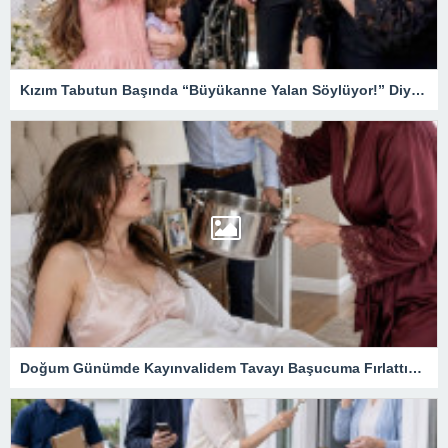
Kızım Tabutun Başında “Büyükanne Yalan Söylüyor!” Diye Bağırdı… Sonra Evdeki Gizli Kayıtlar Her Şeyi Ortaya Çıkardı
Doğum Günümde Kayınvalidem Tavayı Başucuma Fırlattı… Birkaç Saat Sonra Gelen Zarf Evliliğimin Bütün Gerçeğini Ortaya Çıkardı