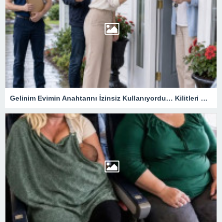
Gelinim Evimin Anahtarını İzinsiz Kullanıyordu… Kilitleri Değiştirdim, Ama Asıl Sürprizi Akşam Oğlum Yaşadı