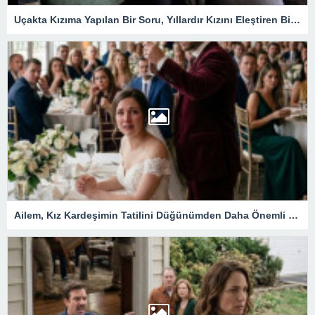
Uçakta Kızıma Yapılan Bir Soru, Yıllardır Kızını Eleştiren Bir Annenin Hayatını Değiştirdi
Ailem, Kız Kardeşimin Tatilini Düğünümden Daha Önemli Gördü… Ama Eşimin Düğün Konuşması 200 Davetlinin Önünde Herkesi Sessizliğe Gömdü