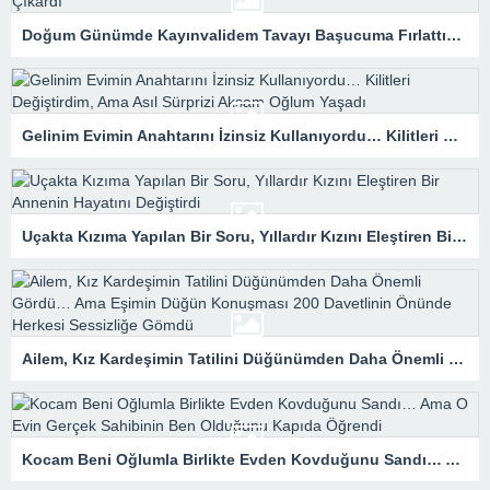
Doğum Günümde Kayınvalidem Tavayı Başucuma Fırlattı… Birkaç Saat Sonra Gelen Zarf Evliliğimin Bütün Gerçeğini Ortaya Çıkardı
Gelinim Evimin Anahtarını İzinsiz Kullanıyordu… Kilitleri Değiştirdim, Ama Asıl Sürprizi Akşam Oğlum Yaşadı
Uçakta Kızıma Yapılan Bir Soru, Yıllardır Kızını Eleştiren Bir Annenin Hayatını Değiştirdi
Ailem, Kız Kardeşimin Tatilini Düğünümden Daha Önemli Gördü… Ama Eşimin Düğün Konuşması 200 Davetlinin Önünde Herkesi Sessizliğe Gömdü
Kocam Beni Oğlumla Birlikte Evden Kovduğunu Sandı… Ama O Evin Gerçek Sahibinin Ben Olduğunu Kapıda Öğrendi