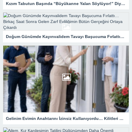
Kızım Tabutun Başında “Büyükanne Yalan Söylüyor!” Diye Bağırdı… Sonra Evdeki Gizli Kayıtlar Her Şeyi Ortaya Çıkardı
Doğum Günümde Kayınvalidem Tavayı Başucuma Fırlattı… Birkaç Saat Sonra Gelen Zarf Evliliğimin Bütün Gerçeğini Ortaya Çıkardı
Gelinim Evimin Anahtarını İzinsiz Kullanıyordu… Kilitleri Değiştirdim, Ama Asıl Sürprizi Akşam Oğlum Yaşadı