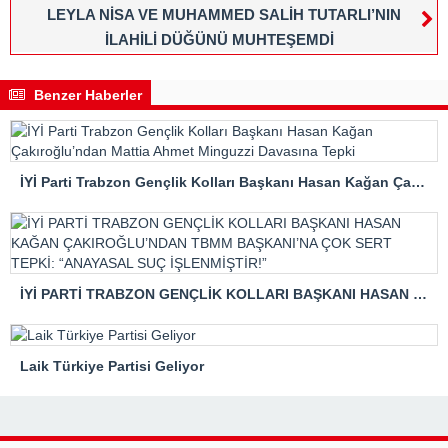
LEYLA NİSA VE MUHAMMED SALİH TUTARLI’NIN
İLAHİLİ DÜĞÜNÜ MUHTEŞEMDİ
Benzer Haberler
İYİ Parti Trabzon Gençlik Kolları Başkanı Hasan Kağan Çakıroğlu’ndan Mattia Ahmet Minguzzi Davasına Tepki
İYİ PARTİ TRABZON GENÇLİK KOLLARI BAŞKANI HASAN KAĞAN ÇAKIROĞLU’NDAN TBMM BAŞKANI’NA ÇOK SERT TEPKİ: “ANAYASAL SUÇ İŞLENMİŞTİR!”
Laik Türkiye Partisi Geliyor