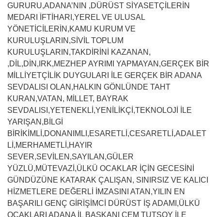
GURURU,ADANA’NIN ,DÜRÜST SİYASETÇİLERİN
MEDARI İFTİHARI,YEREL VE ULUSAL
YÖNETİCİLERİN,KAMU KURUM VE
KURULUŞLARIN,SİVİL TOPLUM
KURULUŞLARIN,TAKDİRİNİ KAZANAN,
,DİL,DİN,IRK,MEZHEP AYRIMI YAPMAYAN,GERÇEK BİR
MİLLİYETÇİLİK DUYGULARI İLE GERÇEK BİR ADANA
SEVDALISI OLAN,HALKIN GÖNLÜNDE TAHT
KURAN,VATAN, MİLLET, BAYRAK
SEVDALISI,YETENEKLİ,YENİLİKÇİ,TEKNOLOJİ İLE
YARIŞAN,BİLGİ
BİRİKİMLİ,DONANIMLI,ESARETLİ,CESARETLİ,ADALET
Lİ,MERHAMETLİ,HAYIR
SEVER,SEVİLEN,SAYILAN,GÜLER
YÜZLÜ,MÜTEVAZİ,ÜLKÜ OCAKLAR İÇİN GECESİNİ
GÜNDÜZÜNE KATARAK ÇALIŞAN, SINIRSIZ VE KALICI
HİZMETLERE DEĞERLİ İMZASINI ATAN,YILIN EN
BAŞARILI GENÇ GİRİŞİMCİ DÜRÜST İŞ ADAMI,ÜLKÜ
OCAKLARI ADANA İL BAŞKANI CEM TUTSOY İLE