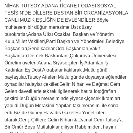
NİHAN TUTSOY ADANA TİCARET ODASI SOSYAL
TESİSİN’DE DİLLERE DESTAN BİR ORGANİZASYONLA
CANLI MÜZİK EŞLİĞİ’N DE EVLENDİLER.Böyle
muhteşem bir düğün merasime Üst düzey
bürokratlar,Adana Ülkü Ocakları Başkan ve Yönetim
Kulu,Millet Vekilleri,Parti Başkan ve Yönetimleri,Belediye
Başkanları,Sendikacılar,Oda Başkanları,Vakıf
Başkanları,Dernek Başkanları ,Çukurova Üniversitesi
Öğretim üyeleri,Adana Siyasetçileri İş Adamları,İş
Kadınları,Eş Dost Akrabalar katılarak ,Mutlu günü
paylaştılar.Tutsoy Aileleri Mutlu günde doyasıya eğlendiler
oynadılar halaylar çektiler.Gelin Nihan ve Dağmat Cem
Gelen davetlilerle tek tek ilgilenerek hatıra fotoğrafları
çektirdiler.Düğün merasiminde yiyecek,içecek ikramları
yapıldı.Düğün Merasimi Yapılan takı merasimi ile sona
erdi.Biz de Güney Havadis Gazetesi Yöneticileri
olarak,Genç Çiftlere Gelin Nihan & Damat Cem Tutsoy’a
Bir Ömür Boyu Mutluluklar diliyor Rabbim’den, hayırlı