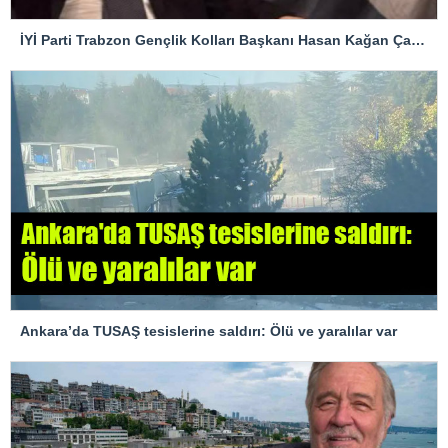
İYİ Parti Trabzon Gençlik Kolları Başkanı Hasan Kağan Çakıroğlu’ndan Mattia Ahmet Minguzzi Davasına Tepki
Ankara’da TUSAŞ tesislerine saldırı: Ölü ve yaralılar var