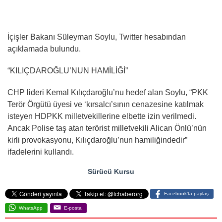
İçişler Bakanı Süleyman Soylu, Twitter hesabından
açıklamada bulundu.
“KILIÇDAROĞLU’NUN HAMİLİĞİ”
CHP lideri Kemal Kılıçdaroğlu’nu hedef alan Soylu, “PKK
Terör Örgütü üyesi ve ‘kırsalcı’sının cenazesine katılmak
isteyen HDPKK milletvekillerine elbette izin verilmedi.
Ancak Polise taş atan terörist milletvekili Alican Önlü’nün
kirli provokasyonu, Kılıçdaroğlu’nun hamiliğindedir”
ifadelerini kullandı.
Sürücü Kursu
Facebook'ta paylaş
WhatsApp
E-posta