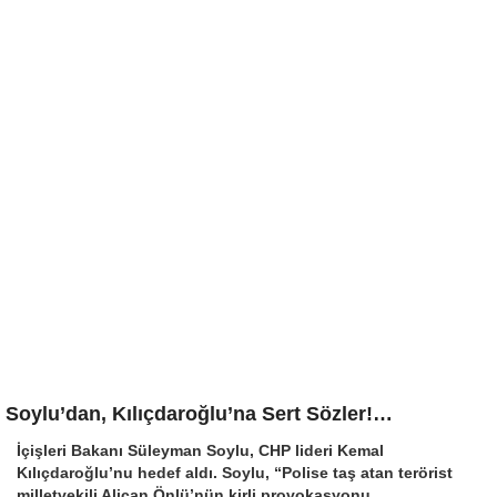
Soylu’dan, Kılıçdaroğlu’na Sert Sözler!…
İçişleri Bakanı Süleyman Soylu, CHP lideri Kemal
Kılıçdaroğlu’nu hedef aldı. Soylu, “Polise taş atan terörist
milletvekili Alican Önlü’nün kirli provokasyonu,