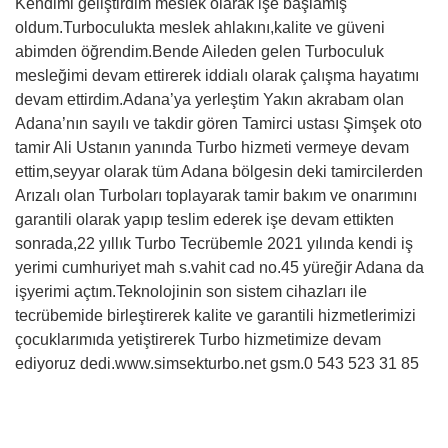
Kendimi geliştirdim meslek olarak işe başlamış
oldum.Turboculukta meslek ahlakını,kalite ve güveni
abimden öğrendim.Bende Aileden gelen Turboculuk
mesleğimi devam ettirerek iddialı olarak çalışma hayatımı
devam ettirdim.Adana’ya yerleştim Yakın akrabam olan
Adana’nın sayılı ve takdir gören Tamirci ustası Şimşek oto
tamir Ali Ustanın yanında Turbo hizmeti vermeye devam
ettim,seyyar olarak tüm Adana bölgesin deki tamircilerden
Arızalı olan Turboları toplayarak tamir bakım ve onarımını
garantili olarak yapıp teslim ederek işe devam ettikten
sonrada,22 yıllık Turbo Tecrübemle 2021 yılında kendi iş
yerimi cumhuriyet mah s.vahit cad no.45 yüreğir Adana da
işyerimi açtım.Teknolojinin son sistem cihazları ile
tecrübemide birleştirerek kalite ve garantili hizmetlerimizi
çocuklarımıda yetiştirerek Turbo hizmetimize devam
ediyoruz dedi.www.simsekturbo.net gsm.0 543 523 31 85