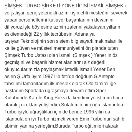
ŞİMŞEK TURBO ŞİRKETİ YÖNETİCİSİ İSMAİL ŞİMŞEK’i
ve çalışan genç yetenekli azimli işin ehli mesleğini severek
yapan personellerini kutluyor başarıları’nın devamını
diliyoruz.İşte böylesine azmin zaferini yakalayan,yılların
eskitemedeği 22 yıllık tecrübesini Adana’ya
taşıyan,Teknolojinin son sistem bilgisayarlı makinaları ile
kalite güven ve müşteri memnuniyetini ön planda tutan
Şimşek Turbo Ustası olan İsmail (Şimşek ) Yener’in öz
geçmişini ve başarılı hizmet alanlarını siz değerli
okuyucularımızla paylaşmak istedik.İsmail Yener Ben
aslen Ş.Urfa’lıyım.1997 Halfeti’de doğdum.G.Antepte
tahsilimi tamamladım.ilk meslek olarak Oto tamirciliğe
başladım.Sporlada uğraşmaya devam ettim.Spor
Kulübünde Karete Kinğ Boks da kendimi yetiştirdim hoca
olarak çocukları yetiştirdim.Sulalemin bir çoğu İstanbulda
Turbo işiyle uğraştıkları için de bende 1996 yılın da
İstanbula en iyi Turbo hizmeti veren Emir Turbo’nun sahibi
abimin yanına yerleştim.Burada Turbo eğitimleri alarak