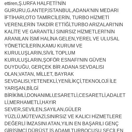
ettiren,Ş.URFA HALFETİ’NİN
GURURU,G.ANTEP,İSTANBUL,ADANA’NIN MEDARI
İFTİHARI,OTO TAMİRCİLERİN, TURBO HİZMETİ
VERENLERİN TAKDİR ETTİĞİ,TURBO ARIZALARI’NIN
KALİTE VE GARANTİLİ SINIRSIZ HİZMETLERİ’NİN
ARANILAN İSMİ HALİNA GELEN,YEREL VE ULUSAL
YÖNETİCİLERİN,KAMU KURUM VE
KURULUŞLARIN,SİVİL TOPLUM
KURULUŞLARIN,ŞOFÖR ESNAFI’NIN GÜVEN
DUYDUĞU, GERÇEK BİR ADANA SEVDALISI
OLAN,VATAN, MİLLET, BAYRAK
SEVDALISI,YETENEKLİ,YENİLİKÇİ,TEKNOLOJİ İLE
YARIŞAN,BİLGİ
BİRİKİMLİ,DONANIMLI,ESARETLİ,CESARETLİ,ADALET
Lİ,MERHAMETLİ,HAYIR
SEVER,SEVİLEN,SAYILAN,GÜLER
YÜZLÜ,MÜTEVAZİ,SINIRSIZ VE KALICI HİZMETLERE
DEĞERLİ İMZASINI ATAN,YILIN EN BAŞARILI GENÇ
GİRİŞİMCİ DÜRÜST İŞ ADAMI,TURBOCUSU SEÇİLEN