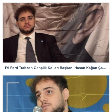
İYİ Parti Trabzon Gençlik Kolları Başkanı Hasan Kağan Çakıroğlu’ndan Mattia Ahmet Minguzzi Davasına Tepki