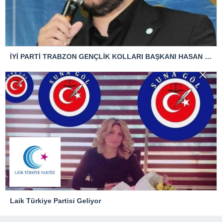
İYİ PARTİ TRABZON GENÇLİK KOLLARI BAŞKANI HASAN KAĞAN ÇAKIROĞLU’NDAN TBMM BAŞKANI’NA ÇOK SERT TEPKİ: “ANAYASAL SUÇ İŞLENMİŞTİR!”
Laik Türkiye Partisi Geliyor