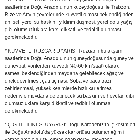
saatlerinde Doğu Anadolu’nun kuzeydoğusu ile Trabzon,
Rize ve Artvin çevrelerinde kuvvetli olması beklendiğinden
ani sel, yerel su baskını, yıldırım düşmesi, yerel dolu yağışı
gibi olumsuzluklara karşı dikkatli ve tedbirli olunması
gerekmektedir.
* KUVVETLİ RÜZGAR UYARISI: Rüzgarın bu akşam
saatlerinde Doğu Anadolu’nun güneydoğusunda güney ve
güneybatı yönlerden kuvvetli (40-60 km/saat) olarak
esmesi beklendiğinden meydana gelebilecek ağaç ve
direk devrilmesi, çatı uçması, Soba ve baca gazı
zehirlenmesi, yüksek kesimlerde hızlı kar erimesi
nedeniyle meydana gelebilecek su baskını ve heyelan gibi
olumsuzluklara karşı dikkatli ve tedbirli olunması
gerekmektedir.
* ÇIĞ TEHLİKESİ UYARISI: Doğu Karadeniz’in iç kesimleri
ile Doğu Anadolu’da yüksek kar örtüsü bulunan eğimli
yamaçlarda çığ riski olmasından dolayı meydana