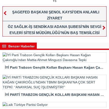
Ys
ŞAGEFED BAŞKANI ŞENOL KAYSİ’DEN ANLAMLI
ZİYARET
ÖZ SAĞLIK-İŞ SENDİKASI ADANA ŞUBESİ’NİN SEVGİ
EVLERİ SİTESİ MÜDÜRLÜĞÜ’NÜN BAŞ TEMSİLCİSİ
BURCU BULUT ULUSAL BASIN ÖDÜLÜNE LAYIK
GÖRÜLDÜ
Benzer Haberler
İYİ Parti Trabzon Gençlik Kolları Başkanı Hasan Kağan Çakıroğlu’ndan Mattia Ahmet Minguzzi Davasına Tepki
İYİ PARTİ TRABZON GENÇLİK KOLLARI BAŞKANI HASAN KAĞAN ÇAKIROĞLU’NDAN TBMM BAŞKANI’NA ÇOK SERT TEPKİ: “ANAYASAL SUÇ İŞLENMİŞTİR!”