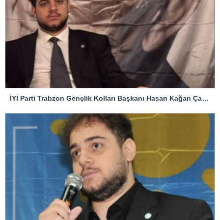
İYİ Parti Trabzon Gençlik Kolları Başkanı Hasan Kağan Çakıroğlu’ndan Mattia Ahmet Minguzzi Davasına Tepki