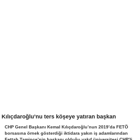
Kılıçdaroğlu’nu ters köşeye yatıran başkan
CHP Genel Başkanı Kemal Kılıçdaroğlu’nun 2019’da FETÖ
borsasına örnek gösterdiği iktidara yakın iş adamlarından
Fettah Tamince’nin başkanı olduğu vakıf üniversitesi CHP’li