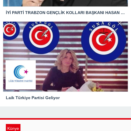
İYİ PARTİ TRABZON GENÇLİK KOLLARI BAŞKANI HASAN KAĞAN ÇAKIROĞLU’NDAN TBMM BAŞKANI’NA ÇOK SERT TEPKİ: “ANAYASAL SUÇ İŞLENMİŞTİR!”
Laik Türkiye Partisi Geliyor
Künye