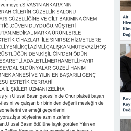
dün vermeyen,SİVAS’IN ANKARA’NIN
RRAHİCİLERİN,GÜZELLİK SALONU
Alt
ARI,GÜZELLİĞİNE VE CİLT BAKIMINA ÖNEM
Hizm
TTİĞİ,GÜVEN DUYDUĞU,MÜŞTERİ
Kim
TUTAN,MEDİKAL MARKA ÜRÜNLERLE
Deği
TETİK CİHAZLARI İLE SINIRSIZ HİZMETLERE
KLİ,YENİLİKÇİ,AZİMLİ,ÇALIŞKAN,MÜTEVAZİ,HOŞ
RÜSTLÜĞÜN’DEN,KİŞİLİĞİN’DEN ÖDÜN
ESARETLİ,ADALETLİ,MERHAMETLİ,HAYIR
SEVDALISI,DÜNYALAR GÜZELİ HANIM
ÖRNEK ANNESİ VE YILIN EN BAŞARILI GENÇ
,ZESU ESTETİK CERRAHİ
LA İLİŞKİLER UZMANI ZELİHA
 yılı Ulusal Basın gecesi’n de Onur plaketi başarı
Koc
lesini ve çalışan bir birin den değerli mesleğin de
Kay
Deği
rsonellerini ve emeği geçenlerini
iyoruz.İşte böylesine azmin zaferini
n,Ulusal Basın ödülüne layık görülen,Yılın en