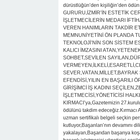
dürüstlüğün’den kişiliğin’den ö
GURURU,İZMİR’İN ESTETİK CE
İŞLETMECİLERİN MEDARI İFTİH
VEREN HANIMLARIN TAKDİR E
MEMNUNİYETİNİ ÖN PLANDA 
TEKNOLOJİ’NİN SON SİSTEM ES
KALICI İMZASINI ATAN,YETENE
SOHBET,SEVİLEN SAYILAN,DÜ
VERMEYEN,İLKELİ,ESARETLİ,C
SEVER,VATAN,MİLLET,BAYRAK 
EFENDİSİ,YILIN EN BAŞARILI 
GİRİŞİMCİ İŞ KADINI SEÇİLEN
İŞLETMECİSİ,YÖNETİCİSİ HALK
KIRMACI’ya,Gazetemizin 27.kuruluş
ödülünü takdim edeceğiz.Kırmacı Ai
uzman sertifikalı belgeli seçkin pe
kutluyor,Başarıları’nın devamını dil
yakalayan,Başarıdan başarıya koşa