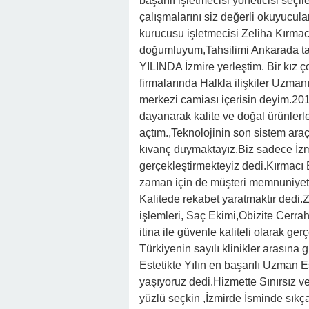
başarılı işletmecisi yöneticisi seçi
çalışmalarını siz değerli okuyucul
kurucusu işletmecisi Zeliha Kırma
doğumluyum,Tahsilimi Ankarada t
YILINDA İzmire yerleştim. Bir kız ç
firmalarında Halkla ilişkiler Uzman
merkezi camiası içerisin deyim.2012
dayanarak kalite ve doğal ürünle
açtım.,Teknolojinin son sistem araç
kıvanç duymaktayız.Biz sadece İzmir 
gerçekleştirmekteyiz dedi.Kırmacı 
zaman için de müşteri memnuniyeti
Kalitede rekabet yaratmaktır dedi.
işlemleri, Saç Ekimi,Obizite Cerrahi
itina ile güvenle kaliteli olarak ger
Türkiyenin sayılı klinikler arasına
Estetikte Yılın en başarılı Uzman E
yaşıyoruz dedi.Hizmette Sınırsız ve
yüzlü seçkin ,İzmirde İsminde sıkç