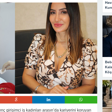
Hava
Kurd
Bebe
Kal
Köşk
enç girişimci iş kadınları arasın’da kariyerini koruyan