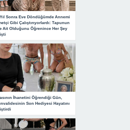
ı Yıl Sonra Eve Döndüğümde Annemi
etçi Gibi Çalıştırıyorlardı: Tapunun
e Ait Olduğunu Öğrenince Her Şey
şti
asının İhanetini Öğrendiği Gün,
ınvalidesinin Son Hediyesi Hayatını
ştirdi