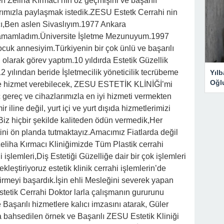
len Zeliha Kırmacı’nın öz geçmişini ve başarılı
arımızla paylaşmak istedik.ZESU Estetk Cerrahi nin
cı,Ben aslen Sivaslıyım.1977 Ankara
amamladım.Üniversite İşletme Mezunuyum.1997
ocuk annesiyim.Türkiyenin bir çok ünlü ve başarılı
ı olarak görev yaptım.10 yıldırda Estetik Güzellik
 yılından beride İşletmecilik yöneticilik tecrübeme
Yıl
Oğl
rle hizmet verebilecek, ZESU ESTETİK KLİNİĞİ’mi
 gereç ve cihazlarımızla en iyi hizmeti vermekten
iline değil, yurt içi ve yurt dışıda hizmetlerimizi
Biz hiçbir şekilde kaliteden ödün vermedik,Her
ni ön planda tutmaktayız.Amacımız Fiatlarda değil
Zeliha Kırmacı Kliniğimizde Tüm Plastik cerrahi
 işlemleri,Diş Estetiği Güzelliğe dair bir çok işlemleri
çekleştiriyoruz estetik klinik cerrahi işlemlerin’de
 girmeyi başardık.İşin ehli Mesleğini severek yapan
stetik Cerrahi Doktor larla çalışmanın gururunu
 Başarılı hizmetlere kalıcı imzasını atarak, Güler
a bahsedilen örnek ve Başarılı ZESU Estetik Kliniği