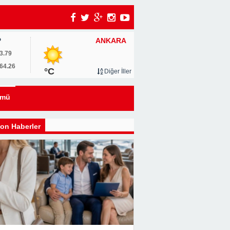
ANKARA
P
3.79
64.26
°C
Diğer İller
ümü
i
on Haberler