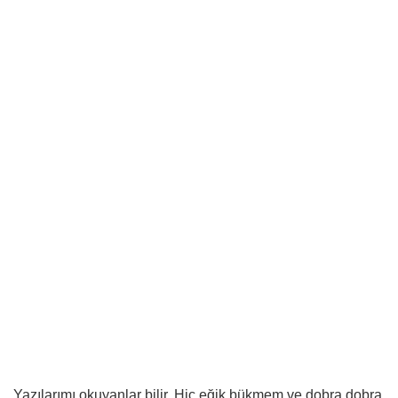
Yazılarımı okuyanlar bilir. Hiç eğik bükmem ve dobra dobra