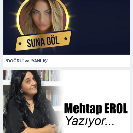
‘DOĞRU’ ve ‘YANLIŞ’