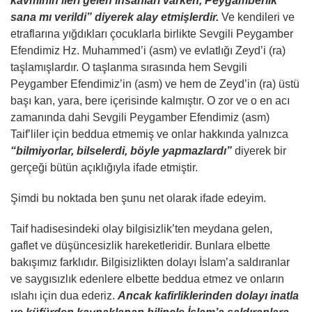
kavminin ileri gelen insanları varken, Peygamberlik
sana mı verildi” diyerek alay etmişlerdir.
Ve kendileri ve
etraflarına yığdıkları çocuklarla birlikte Sevgili Peygamber
Efendimiz Hz. Muhammed’i (asm) ve evlatlığı Zeyd’i (ra)
taşlamışlardır. O taşlanma sırasında hem Sevgili
Peygamber Efendimiz’in (asm) ve hem de Zeyd’in (ra) üstü
başı kan, yara, bere içerisinde kalmıştır. O zor ve o en acı
zamanında dahi Sevgili Peygamber Efendimiz (asm)
Taif’liler için beddua etmemiş ve onlar hakkında yalnızca
“bilmiyorlar, bilselerdi, böyle yapmazlardı”
diyerek bir
gerçeği bütün açıklığıyla ifade etmiştir.
Şimdi bu noktada ben şunu net olarak ifade edeyim.
Taif hadisesindeki olay bilgisizlik’ten meydana gelen,
gaflet ve düşüncesizlik hareketleridir. Bunlara elbette
bakışımız farklıdır. Bilgisizlikten dolayı İslam’a saldıranlar
ve saygısızlık edenlere elbette beddua etmez ve onların
ıslahı için dua ederiz.
Ancak kafirliklerinden dolayı inatla