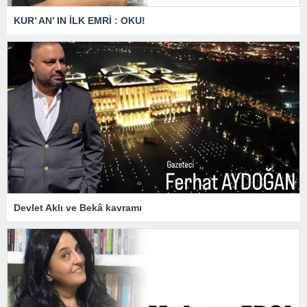
KUR’ AN’ IN İLK EMRİ : OKU!
Devlet Aklı ve Bekâ kavramı