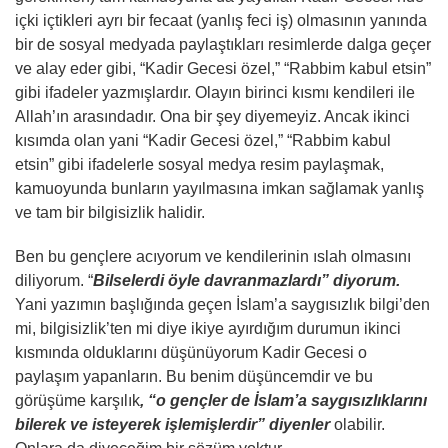
içki içtikleri ayrı bir fecaat (yanlış feci iş) olmasının yanında
bir de sosyal medyada paylaştıkları resimlerde dalga geçer
ve alay eder gibi, “Kadir Gecesi özel,” “Rabbim kabul etsin”
gibi ifadeler yazmışlardır. Olayın birinci kısmı kendileri ile
Allah’ın arasındadır. Ona bir şey diyemeyiz. Ancak ikinci
kısımda olan yani “Kadir Gecesi özel,” “Rabbim kabul
etsin” gibi ifadelerle sosyal medya resim paylaşmak,
kamuoyunda bunların yayılmasına imkan sağlamak yanlış
ve tam bir bilgisizlik halidir.
Ben bu gençlere acıyorum ve kendilerinin ıslah olmasını
diliyorum. “
Bilselerdi öyle davranmazlardı” diyorum.
Yani yazımın başlığında geçen İslam’a saygısızlık bilgi’den
mi, bilgisizlik’ten mi diye ikiye ayırdığım durumun ikinci
kısmında olduklarını düşünüyorum Kadir Gecesi o
paylaşım yapanların. Bu benim düşüncemdir ve bu
görüşüme karşılık
, “o gençler de İslam’a saygısızlıklarını
bilerek ve isteyerek işlemişlerdir” diyenler
olabilir.