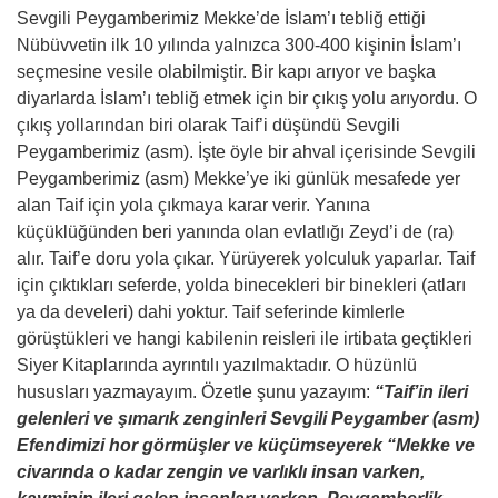
Sevgili Peygamberimiz Mekke’de İslam’ı tebliğ ettiği
Nübüvvetin ilk 10 yılında yalnızca 300-400 kişinin İslam’ı
seçmesine vesile olabilmiştir. Bir kapı arıyor ve başka
diyarlarda İslam’ı tebliğ etmek için bir çıkış yolu arıyordu. O
çıkış yollarından biri olarak Taif’i düşündü Sevgili
Peygamberimiz (asm). İşte öyle bir ahval içerisinde Sevgili
Peygamberimiz (asm) Mekke’ye iki günlük mesafede yer
alan Taif için yola çıkmaya karar verir. Yanına
küçüklüğünden beri yanında olan evlatlığı Zeyd’i de (ra)
alır. Taif’e doru yola çıkar. Yürüyerek yolculuk yaparlar. Taif
için çıktıkları seferde, yolda binecekleri bir binekleri (atları
ya da develeri) dahi yoktur. Taif seferinde kimlerle
görüştükleri ve hangi kabilenin reisleri ile irtibata geçtikleri
Siyer Kitaplarında ayrıntılı yazılmaktadır. O hüzünlü
hususları yazmayayım. Özetle şunu yazayım:
“Taif’in ileri
gelenleri ve şımarık zenginleri Sevgili Peygamber (asm)
Efendimizi hor görmüşler ve küçümseyerek “Mekke ve
civarında o kadar zengin ve varlıklı insan varken,