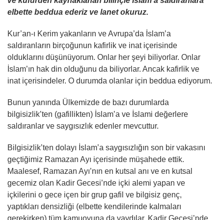
ve küfürden kaynaklanan bilinçle İslam’a saldıranlara
elbette beddua ederiz ve lanet okuruz.
Kur’an-ı Kerim yakanların ve Avrupa’da İslam’a
saldıranların birçoğunun kafirlik ve inat içerisinde
olduklarını düşünüyorum. Onlar her şeyi biliyorlar. Onlar
İslam’ın hak din olduğunu da biliyorlar. Ancak kafirlik ve
inat içerisindeler. O durumda olanlar için beddua ediyorum.
Bunun yanında Ülkemizde de bazı durumlarda
bilgisizlik’ten (gafillikten) İslam’a ve İslami değerlere
saldıranlar ve saygısızlık edenler mevcuttur.
Bilgisizlik’ten dolayı İslam’a saygısızlığın son bir vakasını
geçtiğimiz Ramazan Ayı içerisinde müşahede ettik.
Maalesef, Ramazan Ayı’nın en kutsal anı ve en kutsal
gecemiz olan Kadir Gecesi’nde içki alemi yapan ve
içkilerini o gece içen bir grup gafil ve bilgisiz genç,
yaptıkları densizliği (elbette kendilerinde kalmaları
gerekirken) tüm kamuoyuna da yaydılar. Kadir Gecesi’nde