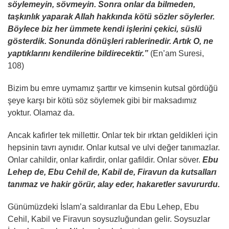
söylemeyin, sövmeyin. Sonra onlar da bilmeden,
taşkınlık yaparak Allah hakkında kötü sözler söylerler.
Böylece biz her ümmete kendi işlerini çekici, süslü
gösterdik. Sonunda dönüşleri rablerinedir. Artık O, ne
yaptıklarını kendilerine bildirecektir.”
(En’am Suresi,
108)
Bizim bu emre uymamız şarttır ve kimsenin kutsal gördüğü
şeye karşı bir kötü söz söylemek gibi bir maksadımız
yoktur. Olamaz da.
Ancak kafirler tek millettir. Onlar tek bir ırktan geldikleri için
hepsinin tavrı aynıdır. Onlar kutsal ve ulvi değer tanımazlar.
Onlar cahildir, onlar kafirdir, onlar gafildir. Onlar söver.
Ebu
Lehep de, Ebu Cehil de, Kabil de, Firavun da kutsalları
tanımaz ve hakir görür, alay eder, hakaretler savururdu.
Günümüzdeki İslam’a saldıranlar da Ebu Lehep, Ebu
Cehil, Kabil ve Firavun soysuzluğundan gelir. Soysuzlar