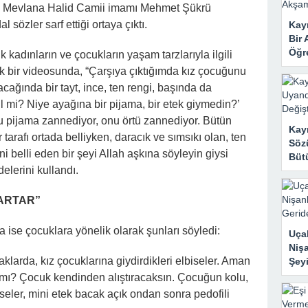
 Mahzene Saklamak İstediler, Gelini Gerçeği Ortaya Çıkardı
ağlı Mevlana Halid Camii imamı Mehmet Şükrü
l sözler sarf ettiği ortaya çıktı.
Kayı
Bir 
Öğr
kadınların ve çocukların yaşam tarzlarıyla ilgili
 bir videosunda, “Çarşıya çıktığımda kız çocuğunu
ağında bir tayt, ince, ten rengi, başında da
l mi? Niye ayağına bir pijama, bir etek giymedin?’
nu pijama zannediyor, onu örtü zannediyor. Bütün
Kay
 tarafı ortada belliyken, daracık ve sımsıkı olan, ten
Sözü
 belli eden bir şeyi Allah aşkına söyleyin giysi
Bütü
delerini kullandı.
ARTAR”
 ise çocuklara yönelik olarak şunları söyledi:
Uçak
Nişa
larda, kız çocuklarına giydirdikleri elbiseler. Aman
Şeyi
r mı? Çocuk kendinden alıştıracaksın. Çocuğun kolu,
lbiseler, mini etek bacak açık ondan sonra pedofili