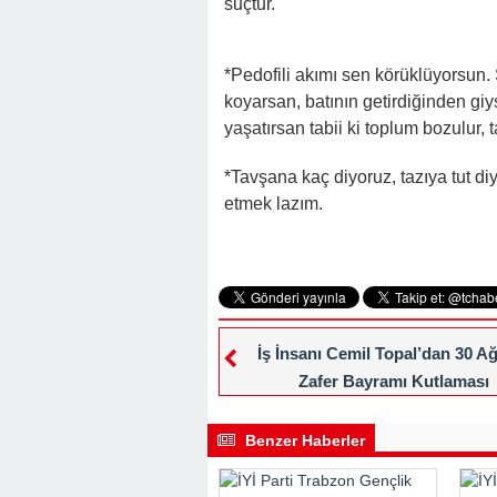
suçtur.
*Pedofili akımı sen körüklüyorsun. 
koyarsan, batının getirdiğinden giy
yaşatırsan tabii ki toplum bozulur, ta
*Tavşana kaç diyoruz, tazıya tut d
etmek lazım.
İş İnsanı Cemil Topal’dan 30 A
Zafer Bayramı Kutlaması
Benzer Haberler