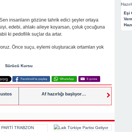
Eşi 
Ver
Sen insanların gözüne tahrik edici şeyler ortaya
Haz
siyi, edebi, ahlakı aileye koyarsan, çoluk çocuğuna
bii ki pedofilik suçlar da artar.
iyoruz. Önce suçu, eylemi oluşturacak ortamları yok
Sürücü Kursu
Facebook'ta paylaş
WhatsApp
E-posta
ğustos
Af hazırlığı başlıyor…