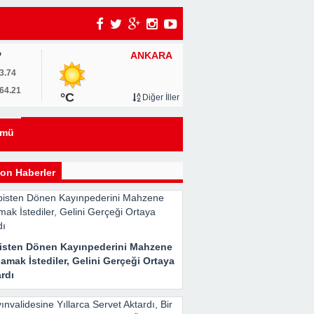
ANKARA
P
3.74
64.21
°C
Diğer İller
eyi
ümü
kle
on Haberler
isten Dönen Kayınpederini Mahzene
Her
amak İstediler, Gelini Gerçeği Ortaya
rdı