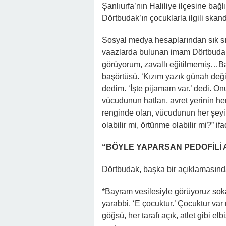
22:16 -
Hapisten Dönen Kayınpederini
Şanlıurfa’nın Haliliye ilçesine b
Dörtbudak’ın çocuklarla ilgili skanda
Sosyal medya hesaplarından sık sık 
vaazlarda bulunan imam Dörtbudak
görüyorum, zavallı eğitilmemiş…Bac
başörtüsü. ‘Kızım yazık günah deği
dedim. ‘İşte pijamam var.’ dedi. O
vücudunun hatları, avret yerinin her
renginde olan, vücudunun her şeyini
olabilir mi, örtünme olabilir mi?” ifa
“BÖYLE YAPARSAN PEDOFİLİ 
Dörtbudak, başka bir açıklamasında
*Bayram vesilesiyle görüyoruz sokak
yarabbi. ‘E çocuktur.’ Çocuktur va
göğsü, her tarafı açık, atlet gibi e