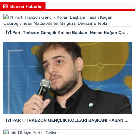
Benzer Haberler
İYİ Parti Trabzon Gençlik Kolları Başkanı Hasan Kağan Çakıroğlu’ndan Mattia Ahmet Minguzzi Davasına Tepki
İYİ PARTİ TRABZON GENÇLİK KOLLARI BAŞKANI HASAN KAĞAN ÇAKIROĞLU’NDAN TBMM BAŞKANI’NA ÇOK SERT TEPKİ: “ANAYASAL SUÇ İŞLENMİŞTİR!”