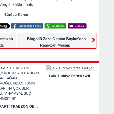
ergisi kaldırılmalı.
Sürücü Kursu
Facebook'ta paylaş
WhatsApp
E-posta
 ramazan
Bingöllü Zaza Osman Baylaz’dan
dı.
Ramazan Mesajı;
Laik Türkiye Partisi Geliyor
İYİ PARTİ TRABZON GENÇLİK KOLLARI BAŞKANI HASAN KAĞAN ÇAKIROĞLU’NDAN TBMM BAŞKANI’NA ÇOK SERT TEPKİ: “ANAYASAL SUÇ İŞLENMİŞTİR!”