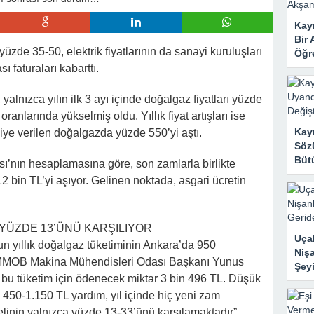
 Mahzene Saklamak İstediler, Gelini Gerçeği Ortaya Çıkardı
Kayı
Bir 
 yüzde 35-50, elektrik fiyatlarının da sanayi kuruluşları
Öğr
ı faturaları kabarttı.
yalnızca yılın ilk 3 ayı içinde doğalgaz fiyatları yüzde
ranlarında yükselmiş oldu. Yıllık fiyat artışları ise
Kay
iye verilen doğalgazda yüzde 550’yi aştı.
Sözü
Bütü
nın hesaplamasına göre, son zamlarla birlikte
12 bin TL’yi aşıyor. Gelinen noktada, asgari ücretin
.
YÜZDE 13’ÜNÜ KARŞILIYOR
Uçak
tun yıllık doğalgaz tüketiminin Ankara’da 950
Nişa
 TMMOB Makina Mühendisleri Odası Başkanı Yunus
Şeyi
bu tüketim için ödenecek miktar 3 bin 496 TL. Düşük
n 450-1.150 TL yardım, yıl içinde hiç yeni zam
linin yalnızca yüzde 13-33’ünü karşılamaktadır”