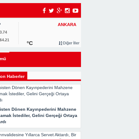
ANKARA
P
3.74
64.21
°C
Diğer İller
eyi
ümü
kle
on Haberler
isten Dönen Kayınpederini Mahzene
Her
amak İstediler, Gelini Gerçeği Ortaya
rdı