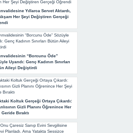
nvalidesine Yıllarca Servet Aktardı,
Akşam Her Şeyi Değiştiren Gerçeği
endi
ınvalidesinin “Borcunu Öde”
yle Uyandı: Genç Kadının Sınırları
n Aileyi Değiştirdi
taki Koltuk Gerçeği Ortaya Çıkardı:
nlısının Gizli Planını Öğrenince Her
 Geride Bıraktı