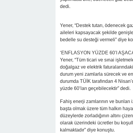
dedi.
Yener, “Destek tutarı, ödenecek ga
aileleri kapsayacak şekilde genişle
bedelle su desteği vermeli” diye k
‘ENFLASYON YÜZDE 60’I AŞAC
Yener, “Tüm ticari ve sınai işletmel
doğalgaz ve elektrik faturalarındaki 
durum yeni zamlarla sürecek ve enf
durumda TÜİK tarafından 4 Nisan’da 
yüzde 60’ları geçebilecektir” dedi.
Fahiş enerji zamlarının ve bunları iz
başta olmak üzere tüm halkın haya
düzeylerde zorladığının altını çize
olarak üzerindeki ücretler bu koşul
kalmaktadır” diye konuştu.