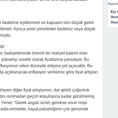
Eşi 
Ver
Haz
z bedeline eşitlenmeli ve kapsamı tüm düşük gelirli
tilmeli. Ayrıca yerel yönetimler bedelsiz veya düşük
onuştu.
AK’
er, faaliyetlerinde önemli bir maliyet kalemi olan
yükselişi sürekli olarak fiyatlarına yansıtıyor. Bu
lasyonun rekor düzeyde artışına yol açacaktır. Bu
açıklanacak enflasyon verilerine göre fiyat artışları
leyen diğer fiyat artışlarının, dar gelirli çoğunluk
tını ısınmadan geçim koşullarına kadar görülmemiş
n Yener, “Gerek asgari ücret, gerekse onun nispi
larda erimekte, hayat pahalılığının çok gerisinde