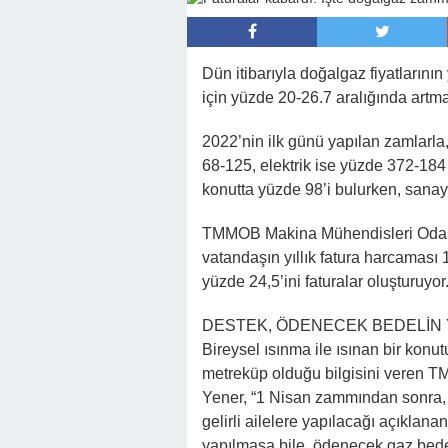
22:16 -
Hapisten Dönen Kayınpederini
Dün itibarıyla doğalgaz fiyatlarının
için yüzde 20-26.7 aralığında artmas
2022’nin ilk günü yapılan zamlarla, 
68-125, elektrik ise yüzde 372-184 o
konutta yüzde 98’i bulurken, sanay
TMMOB Makina Mühendisleri Odası’
vatandaşın yıllık fatura harcaması 
yüzde 24,5’ini faturalar oluşturuyor
DESTEK, ÖDENECEK BEDELİN 
Bireysel ısınma ile ısınan bir konu
metreküp olduğu bilgisini veren
Yener, “1 Nisan zammından sonra, 
gelirli ailelere yapılacağı açıklana
yapılmasa bile, ödenecek gaz bede