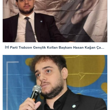
İYİ Parti Trabzon Gençlik Kolları Başkanı Hasan Kağan Çakıroğlu’ndan Mattia Ahmet Minguzzi Davasına Tepki