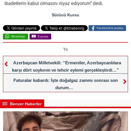
ibadetlerin kabul olmasını niyaz ediyorum” dedi.
Sürücü Kursu
Facebook'ta paylaş
WhatsApp
E-posta
Ys
Azerbaycan Milletvekili: “Ermeniler, Azerbaycanlılara
karşı dört soykırım ve tehcir eylemi gerçekleştirdi…”
Faturalar kabardı: İşte doğalgaz zammı sonrası son
durum…
Benzer Haberler