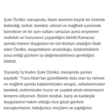
Şule Özülkü ;mesajında, İslam aleminin büyük bir özlemle
beklediği, bolluk, bereket, rahmet ve mağfireti içerisinde
barındıran on bir ayın sultanı ramazan ayına erişmenin
mutluluk ve huzurunun yaşandığını belirtti.Ramazan
ayında manevi duyguların en üst düzeye ulaştığını ifade
eden Özülkü, dargınlıkların unutulduğu, küskünlüklerin
sona erdiği günlerin iyi değerlendirilmesi gerektiğini
bildirdi.
Siyasetçi İş Kadını Şule Özülkü, mesajında şunları
kaydetti: “Yüce Allah’tan güzelliklerle dolu olan bu rahmet
ve mağfiret ayında kalplerimizden sevgiyi, sofralarımızdan
bereketi, evlerimizden huzur ve saadeti eksik etmemesini
temenni ediyorum. Bizleri dostluk, barış ve kardeşlik
duygularının hakim olduğu nice güzel günlere
kavuşturmasını, tuttuğumuz oruçların ve yaptığımız