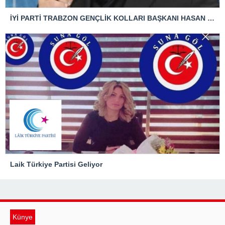
İYİ PARTİ TRABZON GENÇLİK KOLLARI BAŞKANI HASAN KAĞAN ÇAKIROĞLU’NDAN TBMM BAŞKANI’NA ÇOK SERT TEPKİ: “ANAYASAL SUÇ İŞLENMİŞTİR!”
Laik Türkiye Partisi Geliyor
Künye