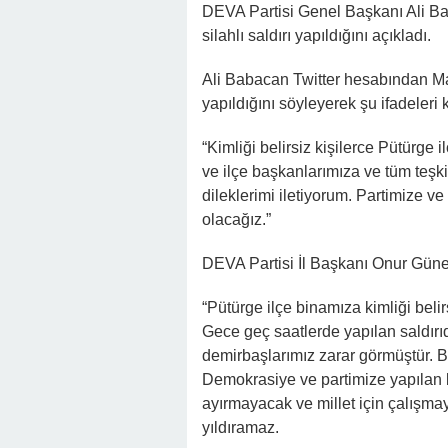
22:16 -
Hapisten Dönen Kayınpederini
DEVA Partisi Genel Başkanı Ali Ba
silahlı saldırı yapıldığını açıkladı.
Ali Babacan Twitter hesabından Mala
yapıldığını söyleyerek şu ifadeleri 
“Kimliği belirsiz kişilerce Pütürge i
ve ilçe başkanlarımıza ve tüm teş
dileklerimi iletiyorum. Partimize v
olacağız.”
DEVA Partisi İl Başkanı Onur Güneş,
“Pütürge ilçe binamıza kimliği belirs
Gece geç saatlerde yapılan saldırıda
demirbaşlarımız zarar görmüştür. B
Demokrasiye ve partimize yapılan b
ayırmayacak ve millet için çalışmay
yıldıramaz.