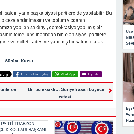
 saldırı yarın başka siyasi partilere de yapılabilir. Bu
nıp cezalandırılmasını ve toplum vicdanın
namıza yapılan saldırıyı, demokrasiye yapılmış bir
Uçak
sinin temel unsurlarından biri olan siyasi partilere
Nişa
ğine ve millet iradesine yapılmış bir saldırı olarak
Şeyi
Sürücü Kursu
Facebook'ta paylaş
WhatsApp
E-posta
Günlerce
Bir bu eksikti… Suriyeli asalı büyücü
çetesi
Eşi 
Ver
Haz