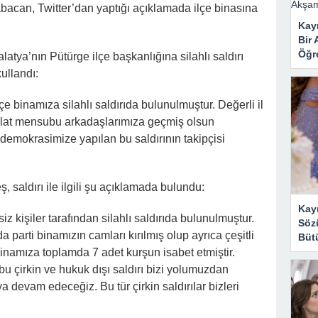
 Mahzene Saklamak İstediler, Gelini Gerçeği Ortaya Çıkardı
bacan, Twitter’dan yaptığı açıklamada ilçe binasına
Kayı
Bir 
Öğr
tya’nın Pütürge ilçe başkanlığına silahlı saldırı
kullandı:
lçe binamıza silahlı saldırıda bulunulmuştur. Değerli il
kilat mensubu arkadaşlarımıza geçmiş olsun
e demokrasimize yapılan bu saldırının takipçisi
 saldırı ile ilgili şu açıklamada bulundu:
Kay
iz kişiler tarafından silahlı saldırıda bulunulmuştur.
Sözü
 parti binamızın camları kırılmış olup ayrıca çeşitli
Bütü
inamıza toplamda 7 adet kurşun isabet etmiştir.
u çirkin ve hukuk dışı saldırı bizi yolumuzdan
a devam edeceğiz. Bu tür çirkin saldırılar bizleri