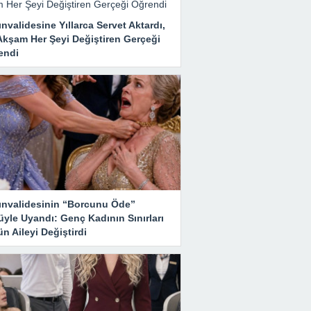
nvalidesine Yıllarca Servet Aktardı,
Akşam Her Şeyi Değiştiren Gerçeği
endi
ınvalidesinin “Borcunu Öde”
yle Uyandı: Genç Kadının Sınırları
n Aileyi Değiştirdi