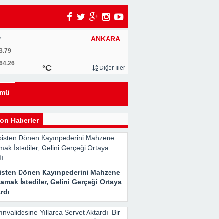
ANKARA
P
3.79
64.26
°C
Diğer İller
eyi
ümü
kle
on Haberler
isten Dönen Kayınpederini Mahzene
Her
amak İstediler, Gelini Gerçeği Ortaya
rdı