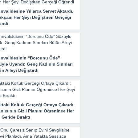
nvalidesine Yıllarca Servet Aktardı,
Akşam Her Şeyi Değiştiren Gerçeği
endi
ınvalidesinin “Borcunu Öde”
yle Uyandı: Genç Kadının Sınırları
n Aileyi Değiştirdi
taki Koltuk Gerçeği Ortaya Çıkardı:
nlısının Gizli Planını Öğrenince Her
 Geride Bıraktı