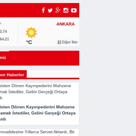
ANKARA
P
3.74
64.21
°C
Diğer İller
eyi
ümü
kle
on Haberler
isten Dönen Kayınpederini Mahzene
Her
amak İstediler, Gelini Gerçeği Ortaya
rdı