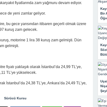
 Mahzene Saklamak İstediler, Gelini Gerçeği Ortaya Çıkardı
 akaryakıt fiyatlarında zam yağmuru devam ediyor.
Kayı
ece de yeni zamlar geliyor.
Bir 
Öğr
öre, bu gece yarısından itibaren geçerli olmak üzere
 97 kuruş zam gelecek.
kuruş, motorine 1 lira 38 kuruş zam gelmişti. Dün
Kay
am gelmişti.
Sözü
Bütü
itre fiyatı yaklaşık olarak İstanbul’da 24,99 TL’ye,
5,11 TL’ye yükselecek.
Uçak
olarak İstanbul’da 24,38 TL’ye, Ankara’da 24,49 TL’ye,
Nişa
Şeyi
Sürücü Kursu