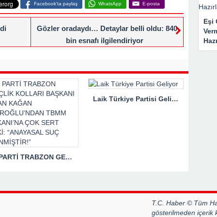
Facebook'ta paylaş
WhatsApp
E-posta
Eşi 
di
Gözler oradaydı… Detaylar belli oldu: 840
Ver
bin esnafı ilgilendiriyor
Haz
Laik Türkiye Partisi Geliyor
İYİ PARTİ TRABZON GENÇLİK KOLLARI BAŞKANI HASAN KAĞAN ÇAKIROĞLU’NDAN TBMM BAŞKANI’NA ÇOK SERT TEPKİ: “ANAYASAL SUÇ İŞLENMİŞTİR!”
T.C. Haber © Tüm Hak
gösterilmeden içerik