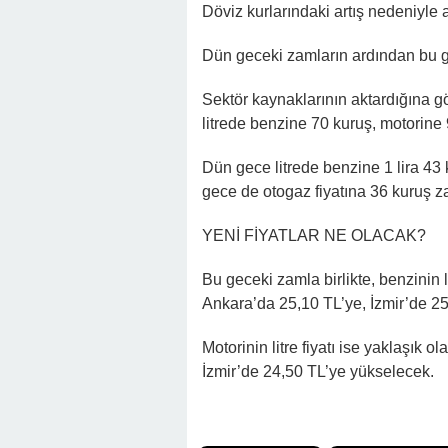
22:16 -
Hapisten Dönen Kayınpederini
Döviz kurlarındaki artış nedeniyle
Dün geceki zamların ardından bu g
Sektör kaynaklarının aktardığına g
litrede benzine 70 kuruş, motorine
Dün gece litrede benzine 1 lira 43 
gece de otogaz fiyatına 36 kuruş z
YENİ FİYATLAR NE OLACAK?
Bu geceki zamla birlikte, benzinin l
Ankara’da 25,10 TL’ye, İzmir’de 2
Motorinin litre fiyatı ise yaklaşık 
İzmir’de 24,50 TL’ye yükselecek.