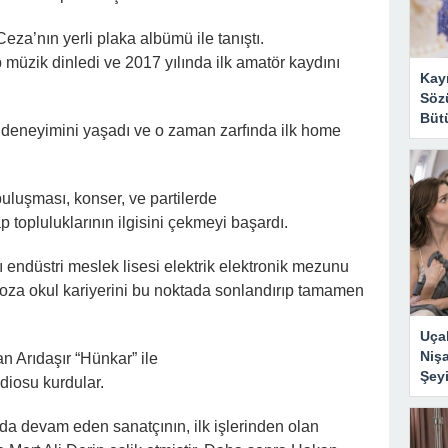
eza’nın yerli plaka albümü ile tanıştı.
p müzik dinledi ve 2017 yılında ilk amatör kaydını
Kay
Sözü
Bütü
ı deneyimini yaşadı ve o zaman zarfında ilk home
luşması, konser, ve partilerde
ap topluluklarının ilgisini çekmeyi başardı.
 endüstri meslek lisesi elektrik elektronik mezunu
roza okul kariyerini bu noktada sonlandırıp tamamen
Uçak
Nişa
n Arıdaşır “Hünkar” ile
Şeyi
udiosu kurdular.
nda devam eden sanatçının, ilk işlerinden olan