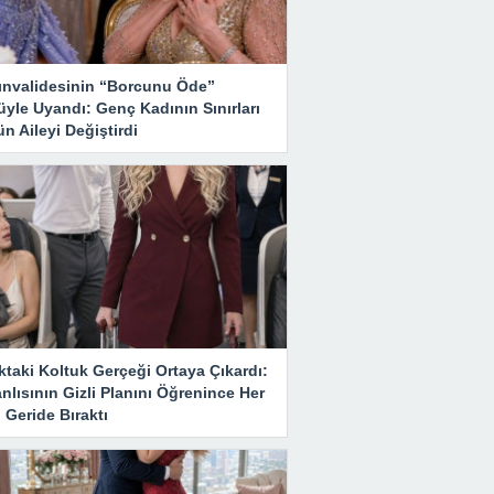
ınvalidesinin “Borcunu Öde”
yle Uyandı: Genç Kadının Sınırları
n Aileyi Değiştirdi
taki Koltuk Gerçeği Ortaya Çıkardı:
nlısının Gizli Planını Öğrenince Her
 Geride Bıraktı