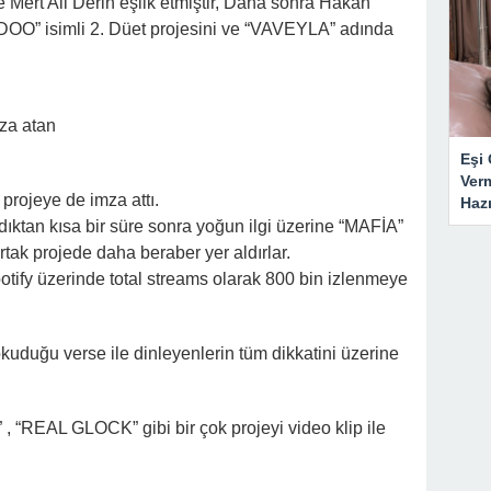
ert Ali Derin eşlik etmiştir, Daha sonra Hakan
O” isimli 2. Düet projesini ve “VAVEYLA” adında
mza atan
Eşi 
Ver
 projeye de imza attı.
Haz
dıktan kısa bir süre sonra yoğun ilgi üzerine “MAFİA”
rtak projede daha beraber yer aldırlar.
otify üzerinde total streams olarak 800 bin izlenmeye
uğu verse ile dinleyenlerin tüm dikkatini üzerine
, “REAL GLOCK” gibi bir çok projeyi video klip ile