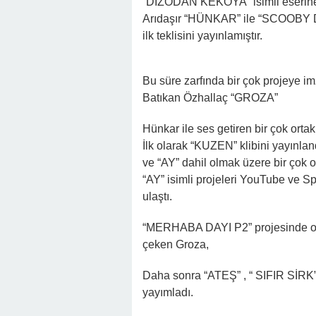
“DIZODAN KEKOYA” isimli eserine M
Arıdaşır “HÜNKAR” ile “SCOOBY DO
ilk teklisini yayınlamıştır.
Bu süre zarfında bir çok projeye i
Batıkan Özhallaç “GROZA”
Hünkar ile ses getiren bir çok ortak
İlk olarak “KUZEN” klibini yayınlan
ve “AY” dahil olmak üzere bir çok o
“AY” isimli projeleri YouTube ve Sp
ulaştı.
“MERHABA DAYI P2” projesinde okud
çeken Groza,
Daha sonra “ATEŞ” , “ SIFIR SİRK” 
yayımladı.