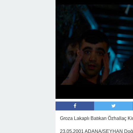
22:16 -
Hapisten Dönen Kayınpederini
Groza Lakaplı Batıkan Özhallaç Ki
23.05.2001 ADANA/SEYHAN Doğu