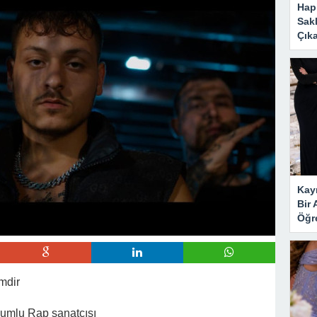
 Mahzene Saklamak İstediler, Gelini Gerçeği Ortaya Çıkardı
Hap
Sakl
Çıka
Kayı
Bir 
Öğr
mdir
mlu Rap sanatçısı