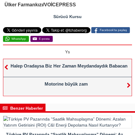
Ülker Farmankızı/VOİCEPRESS
Sürücü Kursu
Facebook'ta paylaş
WhatsApp
E-posta
Ys
Halep Oradaysa Biz Her Zaman Meydandaydık Babacan
Motorine büyük zam
Benzer Haberler
Türkiye PV Pazarında “Saatlik Mahsuplaşma” Dönemi: Azalan Yatırım Getirisini (ROI) C&I Enerji Depolama Nasıl Kurtarıyor?