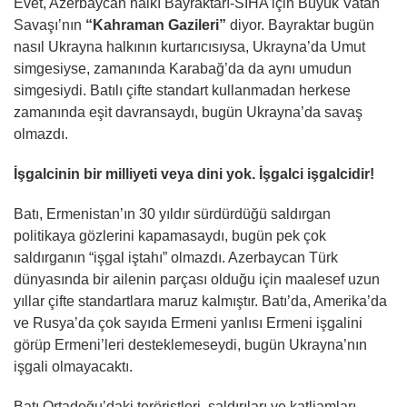
Evet, Azerbaycan halkı Bayraktarı-SIHA için Büyük Vatan
Savaşı’nın
“Kahraman Gazileri”
diyor. Bayraktar bugün
nasıl Ukrayna halkının kurtarıcısıysa, Ukrayna’da Umut
simgesiyse, zamanında Karabağ’da da aynı umudun
simgesiydi. Batılı çifte standart kullanmadan herkese
zamanında eşit davransaydı, bugün Ukrayna’da savaş
olmazdı.
İşgalcinin bir milliyeti veya dini yok. İşgalci işgalcidir!
Batı, Ermenistan’ın 30 yıldır sürdürdüğü saldırgan
politikaya gözlerini kapamasaydı, bugün pek çok
saldırganın “işgal iştahı” olmazdı. Azerbaycan Türk
dünyasında bir ailenin parçası olduğu için maalesef uzun
yıllar çifte standartlara maruz kalmıştır. Batı’da, Amerika’da
ve Rusya’da çok sayıda Ermeni yanlısı Ermeni işgalini
görüp Ermeni’leri desteklemeseydi, bugün Ukrayna’nın
işgali olmayacaktı.
Batı Ortadoğu’daki teröristleri, saldırıları ve katliamları