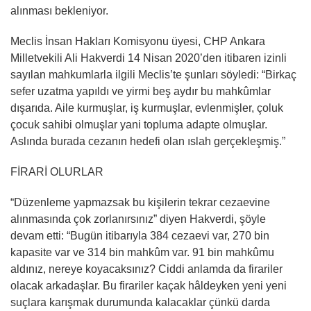
alınması bekleniyor.
Meclis İnsan Hakları Komisyonu üyesi, CHP Ankara
Milletvekili Ali Hakverdi 14 Nisan 2020’den itibaren izinli
sayılan mahkumlarla ilgili Meclis’te şunları söyledi: “Birkaç
sefer uzatma yapıldı ve yirmi beş aydır bu mahkûmlar
dışarıda. Aile kurmuşlar, iş kurmuşlar, evlenmişler, çoluk
çocuk sahibi olmuşlar yani topluma adapte olmuşlar.
Aslında burada cezanın hedefi olan ıslah gerçekleşmiş.”
FİRARİ OLURLAR
“Düzenleme yapmazsak bu kişilerin tekrar cezaevine
alınmasında çok zorlanırsınız” diyen Hakverdi, şöyle
devam etti: “Bugün itibarıyla 384 cezaevi var, 270 bin
kapasite var ve 314 bin mahkûm var. 91 bin mahkûmu
aldınız, nereye koyacaksınız? Ciddi anlamda da firariler
olacak arkadaşlar. Bu firariler kaçak hâldeyken yeni yeni
suçlara karışmak durumunda kalacaklar çünkü darda