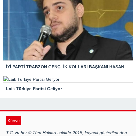
İYİ PARTİ TRABZON GENÇLİK KOLLARI BAŞKANI HASAN KAĞAN ÇAKIROĞLU’NDAN TBMM BAŞKANI’NA ÇOK SERT TEPKİ: “ANAYASAL SUÇ İŞLENMİŞTİR!”
Laik Türkiye Partisi Geliyor
Künye
T.C. Haber © Tüm Hakları saklıdır 2015, kaynak gösterilmeden