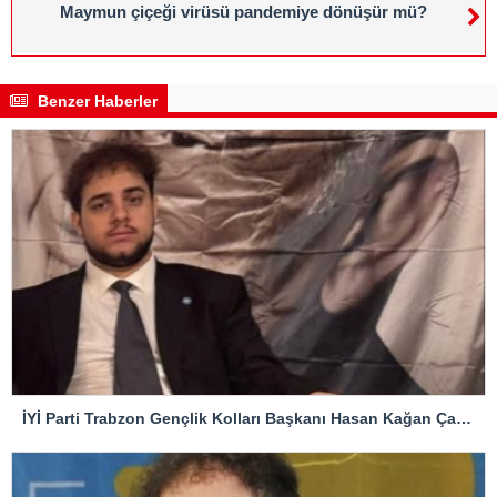
Maymun çiçeği virüsü pandemiye dönüşür mü?
Benzer Haberler
İYİ Parti Trabzon Gençlik Kolları Başkanı Hasan Kağan Çakıroğlu’ndan Mattia Ahmet Minguzzi Davasına Tepki