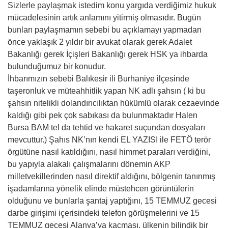
Sizlerle paylaşmak istedim konu yargıda verdiğimiz hukuk
mücadelesinin artık anlamını yitirmiş olmasıdır. Bugün
bunları paylaşmamın sebebi bu açıklamayı yapmadan
önce yaklaşık 2 yıldır bir avukat olarak gerek Adalet
Bakanlığı gerek İçişleri Bakanlığı gerek HSK ya ihbarda
bulunduğumuz bir konudur.
İhbarımızın sebebi Balıkesir ili Burhaniye ilçesinde
taşeronluk ve müteahhitlik yapan NK adlı şahsın ( ki bu
şahsın nitelikli dolandırıcılıktan hükümlü olarak cezaevinde
kaldığı gibi pek çok sabıkası da bulunmaktadır Halen
Bursa BAM tel da tehtid ve hakaret suçundan dosyaları
mevcuttur.) Şahıs NK’nın kendi EL YAZISI ile FETÖ terör
örgütüne nasıl katıldığını, nasıl himmet paraları verdiğini,
bu yapıyla alakalı çalışmalarını dönemin AKP
milletvekillerinden nasıl direktif aldığını, bölgenin tanınmış
işadamlarına yönelik elinde müstehcen görüntülerin
olduğunu ve bunlarla şantaj yaptığını, 15 TEMMUZ gecesi
darbe girişimi içerisindeki telefon görüşmelerini ve 15
TEMMUZ gecesi Alanya’ya kaçması, ülkenin bilindik bir