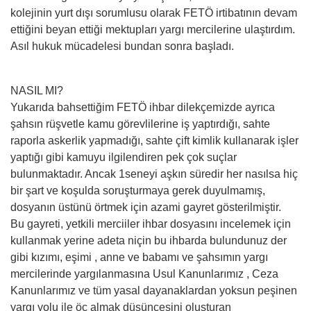
kolejinin yurt dışı sorumlusu olarak FETÖ irtibatının devam
ettiğini beyan ettiği mektupları yargı mercilerine ulaştırdım.
Asıl hukuk mücadelesi bundan sonra başladı.
NASIL MI?
Yukarıda bahsettiğim FETÖ ihbar dilekçemizde ayrıca
şahsın rüşvetle kamu görevlilerine iş yaptırdığı, sahte
raporla askerlik yapmadığı, sahte çift kimlik kullanarak işler
yaptığı gibi kamuyu ilgilendiren pek çok suçlar
bulunmaktadır. Ancak 1seneyi aşkın süredir her nasılsa hiç
bir şart ve koşulda soruşturmaya gerek duyulmamış,
dosyanın üstünü örtmek için azami gayret gösterilmiştir.
Bu gayreti, yetkili merciiler ihbar dosyasını incelemek için
kullanmak yerine adeta niçin bu ihbarda bulundunuz der
gibi kızımı, eşimi , anne ve babamı ve şahsımın yargı
mercilerinde yargılanmasına Usul Kanunlarımız , Ceza
Kanunlarımız ve tüm yasal dayanaklardan yoksun peşinen
yargı yolu ile öç almak düşüncesini oluşturan