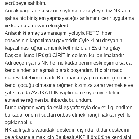
tecrübeye sahibim.
Ancak yargı adeta siz ne söylerseniz söyleyin biz NK adlı
şahsa hiç bir işlem yapmayacağız anlamını içerir uygulama
ve kararlara devam etmişlerdir.
Anladık ki amaç zamanaşımı yoluyla FETÖ ihbar
dosyasının kapatılması gayretidir. Öyle ki bu dosyanın
kapatılması uğruna memleketlimiz olan Eski Yargıtay
Başkanı İsmail Rüştü CİRİT in de ismi kullanılmaktadır.
Adı geçen şahıs NK her ne kadar benim eski eşim olsa da
kendisinden anlaşmalı olarak boşandım. Hiç bir maddi
manevi talebim olmadı. Bu ihbarları yapmamam için önce
kendi çocuğu olmasına rağmen kızımıza zarar vermekle ve
şahsıma da AVUKATLIK yaptırmam söylemiyle tehtid
etmesine rağmen bu ihbarda bulundum.
Buna rağmen yargıda eski eş yaftasıyla devleti ilgilendiren
bu kadar önemli suçları örtbas etmek hangi hakkaniyet ile
açıklanabilir.
NK adlı şahıs yargıdaki desteğin dışında iktidar desteğini
de arkasına almak için Balıkesir AKP il örgütüne kendisini