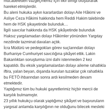
mücadeleden vazgeçmemiz için fikir birliği oluşturarak
hareket etmişlerdir.
Bu aleni hukuka aykırı kararlardan dolayı Aile Hâkimi ve
Asliye Ceza Hâkimi hakkında hem Reddi Hakim talebinde
hem de HSK şikayetinde bulunduk…
İlgili savcılar hakkında da HSK şikâyetinde bulunduk
Haksız yargılamadan dolayı Hâkimler yönünden Yargıtay
nezdinde tazminat davaları açtık.
İcra Müdürü ve pedegokları görev suçlarından dolayı
Burhaniye Cumhuriyet savcılığına şikâyet ettik. Lakin
Bakanlıktan soruşturma izni dahi istenmeden 2 kez
kapatıldı. Bu eksik yargılamalardan dolayı aileme rahatlıkla
iftira, yalan beyan, dışarıda kurulan tuzaklar çok rahatlıkla
bu FETÖ ihbarından sonra ardı kesilmeden devam
etmektedir.
Yaptığımız tüm bu hukuki gayretlerimiz hiçbir mercii de
karşılık bulmamıştır.
23 yıllık hukukçu olarak yaptığımız şikâyet ve başvuruların
yargısal anlamda karşılığının ne olduğunu bilecek mesleki