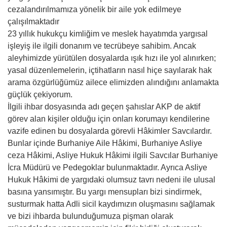
cezalandırılmamıza yönelik bir aile yok edilmeye
çalışılmaktadır
23 yıllık hukukçu kimliğim ve meslek hayatımda yargısal
işleyiş ile ilgili donanım ve tecrübeye sahibim. Ancak
aleyhimizde yürütülen dosyalarda ışık hızı ile yol alınırken;
yasal düzenlemelerin, içtihatların nasıl hiçe sayılarak hak
arama özgürlüğümüz ailece elimizden alındığını anlamakta
güçlük çekiyorum.
İlgili ihbar dosyasında adı geçen şahıslar AKP de aktif
görev alan kişiler olduğu için onları korumayı kendilerine
vazife edinen bu dosyalarda görevli Hâkimler Savcılardır.
Bunlar içinde Burhaniye Aile Hâkimi, Burhaniye Asliye
ceza Hâkimi, Asliye Hukuk Hâkimi ilgili Savcılar Burhaniye
İcra Müdürü ve Pedegoklar bulunmaktadır. Ayrıca Asliye
Hukuk Hâkimi de yargıdaki olumsuz tavrı nedeni ile ulusal
basına yansımıştır. Bu yargı mensupları bizi sindirmek,
susturmak hatta Adli sicil kaydımızın oluşmasını sağlamak
ve bizi ihbarda bulunduğumuza pişman olarak