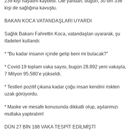
239 kişi hayatını kaybetti. Öte yandan, bugün, 30 bin 336
kişi de sağlığına kavuştu.
BAKAN KOCA VATANDAŞLARI UYARDI
Sağlık Bakanı Fahrettin Koca, vatandaşları uyararak, şu
ifadeleri kullandı:
* “Bu kadar insanın içinde gelip beni mi bulacak?”
* Covid-19 toplam vaka sayısı, bugün 28.892 yeni vakayla,
7 Milyon 95.580’e yükseldi.
* Testleri pozitif çıkana kadar çoğu insan kendini riskten
uzak görüyordu.
* Maske ve mesafe konusunda dikkatli olup, aşılarımızı
mutlaka yaptıralım!
DÜN 27 BİN 188 VAKA TESPİT EDİLMİŞTİ