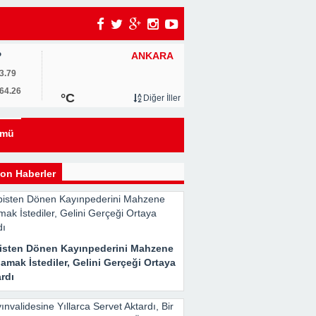
ANKARA
P
3.79
64.26
°C
Diğer İller
eyi
ümü
kle
on Haberler
isten Dönen Kayınpederini Mahzene
Her
amak İstediler, Gelini Gerçeği Ortaya
rdı