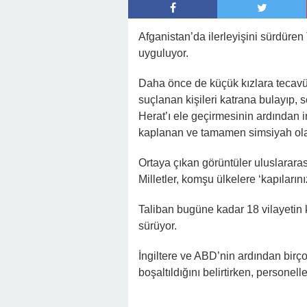
22:16 -
Hapisten Dönen Kayınpederini
Afganistan’da ilerleyişini sürdüren
uyguluyor.
Daha önce de küçük kızlara tecavüz e
suçlanan kişileri katrana bulayıp, 
Herat’ı ele geçirmesinin ardından i
kaplanan ve tamamen simsiyah olan 
Ortaya çıkan görüntüler uluslarara
Milletler, komşu ülkelere ‘kapılarınız
Taliban bugüne kadar 18 vilayetin k
sürüyor.
İngiltere ve ABD’nin ardından birço
boşaltıldığını belirtirken, personel