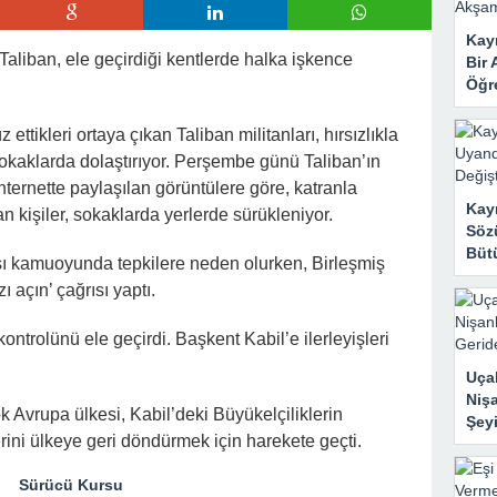
 Mahzene Saklamak İstediler, Gelini Gerçeği Ortaya Çıkardı
Kayı
 Taliban, ele geçirdiği kentlerde halka işkence
Bir 
Öğr
ttikleri ortaya çıkan Taliban militanları, hırsızlıkla
sokaklarda dolaştırıyor. Perşembe günü Taliban’ın
nternette paylaşılan görüntülere göre, katranla
Kay
kişiler, sokaklarda yerlerde sürükleniyor.
Sözü
Bütü
sı kamuoyunda tepkilere neden olurken, Birleşmiş
ı açın’ çağrısı yaptı.
ontrolünü ele geçirdi. Başkent Kabil’e ilerleyişleri
Uçak
Nişa
k Avrupa ülkesi, Kabil’deki Büyükelçiliklerin
Şeyi
lerini ülkeye geri döndürmek için harekete geçti.
Sürücü Kursu