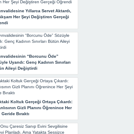
nvalidesine Yıllarca Servet Aktardı,
Akşam Her Şeyi Değiştiren Gerçeği
endi
ınvalidesinin “Borcunu Öde”
yle Uyandı: Genç Kadının Sınırları
n Aileyi Değiştirdi
taki Koltuk Gerçeği Ortaya Çıkardı:
nlısının Gizli Planını Öğrenince Her
 Geride Bıraktı