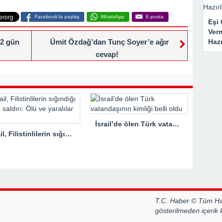
Facebook'ta paylaş
WhatsApp
E-posta
Eşi 
Ver
 2 gün
Ümit Özdağ’dan Tunç Soyer’e ağır
Haz
cevap!
İsrail’de ölen Türk vatandaşının kimliği belli oldu
İsrail, Filistinlilerin sığındığı okula saldırı: Ölü ve yaralılar var
T.C. Haber © Tüm Hak
gösterilmeden içerik