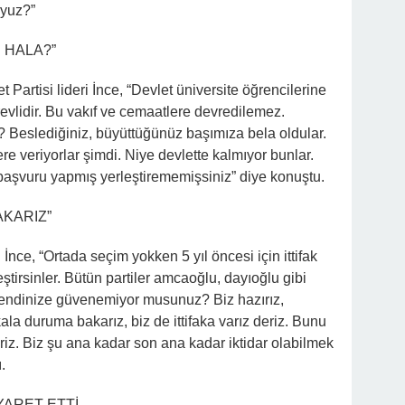
uyuz?”
 HALA?”
artisi lideri İnce, “Devlet üniversite öğrencilerine
evlidir. Bu vakıf ve cemaatlere devredilemez.
Beslediğiniz, büyüttüğünüz başımıza bela oldular.
e veriyorlar şimdi. Niye devlette kalmıyor bunlar.
 başvuru yapmış yerleştirememişsiniz” diye konuştu.
AKARIZ”
 İnce, “Ortada seçim yokken 5 yıl öncesi için ittifak
ştirsinler. Bütün partiler amcaoğlu, dayıoğlu gibi
, kendinize güvenemiyor musunuz? Biz hazırız,
ala duruma bakarız, biz de ittifaka varız deriz. Bunu
riz. Biz şu ana kadar son ana kadar iktidar olabilmek
.
YARET ETTİ