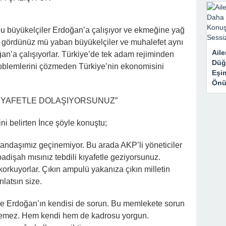
bu büyükelçiler Erdoğan’a çalışıyor ve ekmeğine yağ
 gördünüz mü yaban büyükelçiler ve muhalefet aynı
Aile
oğan’a çalışıyorlar. Türkiye’de tek adam rejiminden
Düğ
oblemlerini çözmeden Türkiye’nin ekonomisini
Eşi
Önü
 KIYAFETLE DOLAŞIYORSUNUZ”
ni belirten İnce şöyle konuştu;
tandaşımız geçinemiyor. Bu arada AKP’li yöneticiler
 padişah mısınız tebdili kıyafetle geziyorsunuz.
korkuyorlar. Çıkın ampulü yakanıza çıkın milletin
nlatsın size.
de Erdoğan’ın kendisi de sorun. Bu memlekete sorun
çözemez. Hem kendi hem de kadrosu yorgun.