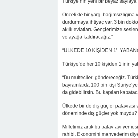
Türkiye’nin yeni bir beyaz sayfaya
Öncelikle bir yargı bağımsızlığına
durdurmaya ihtiyaç var. 3 bin dokto
akıllı evlatları. Gençlerimize sesl
ve ayağa kaldıracağız.”
“ÜLKEDE 10 KİŞİDEN 1’İ YABAN
Türkiye’de her 10 kişiden 1’inin y
“Bu mültecileri göndereceğiz. Türk
bayramlarda 100 bin kişi Suriye’y
da gidebilirsin. Bu kapıları kapata
Ülkede bir de dış güçler palavrası 
döneminde dış güçler yok muydu? B
Milletimiz artık bu palavrayı yemesi
rahibi. Ekonomini mahvederim diy