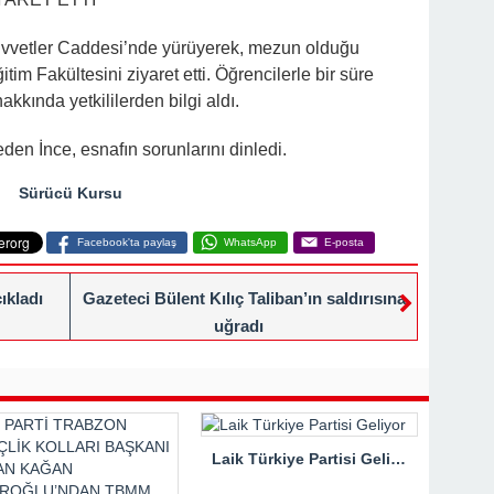
uvvetler Caddesi’nde yürüyerek, mezun olduğu
tim Fakültesini ziyaret etti. Öğrencilerle bir süre
kında yetkililerden bilgi aldı.
eden İnce, esnafın sorunlarını dinledi.
Sürücü Kursu
Facebook'ta paylaş
WhatsApp
E-posta
ıkladı
Gazeteci Bülent Kılıç Taliban’ın saldırısına
uğradı
Laik Türkiye Partisi Geliyor