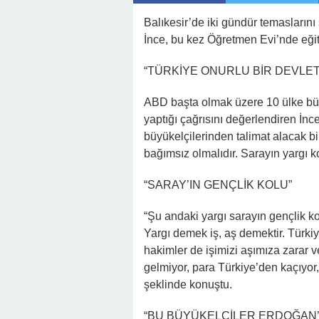
22:41 -
Kocam Beni Çocuksuz Diye Te
Balıkesir’de iki gündür temasları
23:11 -
Kızım Tabutun Başında “Büyü
İnce, bu kez Öğretmen Evi’nde eğiti
Şeyi Ortaya Çıkardı
“TÜRKİYE ONURLU BİR DEVLET
ABD başta olmak üzere 10 ülke bü
yaptığı çağrısını değerlendiren İnce
büyükelçilerinden talimat alacak b
bağımsız olmalıdır. Sarayın yargı ko
“SARAY’IN GENÇLİK KOLU”
“Şu andaki yargı sarayın gençlik ko
Yargı demek iş, aş demektir. Türkiy
hakimler de işimizi aşımıza zarar v
gelmiyor, para Türkiye’den kaçıyor, 
şeklinde konuştu.
“BU BÜYÜKELÇİLER ERDOĞAN’