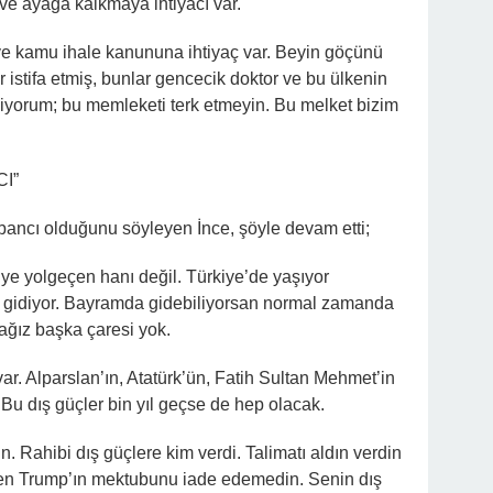
 ve ayağa kalkmaya ihtiyacı var.
 ve kamu ihale kanununa ihtiyaç var. Beyin göçünü
r istifa etmiş, bunlar gencecik doktor ve bu ülkenin
eniyorum; bu memleketi terk etmeyin. Bu melket bizim
CI”
abancı olduğunu söyleyen İnce, şöyle devam etti;
iye yolgeçen hanı değil. Türkiye’de yaşıyor
e gidiyor. Bayramda gidebiliyorsan normal zamanda
cağız başka çaresi yok.
var. Alparslan’ın, Atatürk’ün, Fatih Sultan Mehmet’in
u dış güçler bin yıl geçse de hep olacak.
n. Rahibi dış güçlere kim verdi. Talimatı aldın verdin
en Trump’ın mektubunu iade edemedin. Senin dış