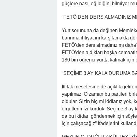
güçlere nasıl eğildiğini bilmiyor m
“FETÖ’DEN DERS ALMADINIZ MI
Yurt sorununa da değinen Memleket P
barınma ihtiyacını karşılamakla gör
FETÖ’den ders almadınız mı daha? 
FETÖ’den aldıkları başka cemaatler
180 bin öğrenci yurtta kalmak için
“SEÇİME 3 AY KALA DURUMA B
İttifak meselesine de açıklık getiren
yapılmaz. O zaman bu partileri birle
oldular. Sizin hiç mi iddianız yok
örgütlerimizi kurduk. Seçime 3 ay k
da bu iktidarı göndermek için söyle
için çalışacağız” İfadelerini kullandı
MEZUN OLDUĞU FAKÜLTEYİ Zİ