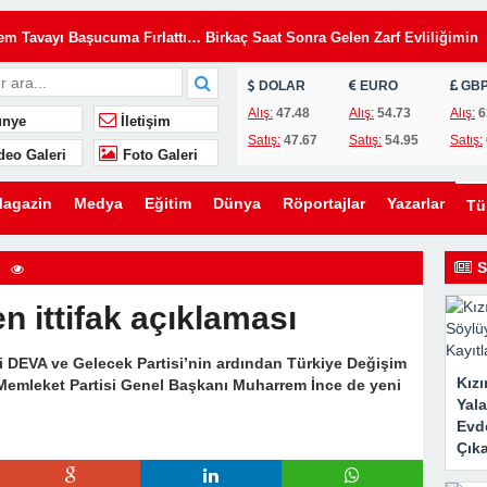
Tavayı Başucuma Fırlattı… Birkaç Saat Sonra Gelen Zarf Evliliğimin
DOLAR
EURO
GB
insiz Kullanıyordu… Kilitleri Değiştirdim, Ama Asıl Sürprizi Akşam Oğl
Alış:
47.48
Alış:
54.73
Alış:
6
nye
İletişim
Satış:
47.67
Satış:
54.95
Satış:
deo Galeri
Foto Galeri
u, Yıllardır Kızını Eleştiren Bir Annenin Hayatını Değiştirdi
lini Düğünümden Daha Önemli Gördü… Ama Eşimin Düğün Konuşması 20
agazin
Medya
Eğitim
Dünya
Röportajlar
Yazarlar
T
ömdü
e Evden Kovduğunu Sandı… Ama O Evin Gerçek Sahibinin Ben Olduğun
S
 ittifak açıklaması
en Kaldırmak İstediler… Ama Bir Gencin Yaptığı Hareket O Gün Herkese
gili DEVA ve Gelecek Partisi’nin ardından Türkiye Değişim
Kız
n, Memleket Partisi Genel Başkanı Muharrem İnce de yeni
ni Kurmak İstedi… Ama Ona Hayatının En Büyük Dersini Vermeye
Yal
Evde
Çıka
eşimin Yıllardır Sakladığı Gerçek Ortaya Çıktı