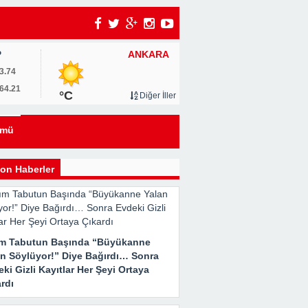
ANKARA
P
um
3.74
64.21
°C
Diğer İller
0
ümü
u
on Haberler
ım Tabutun Başında “Büyükanne
an Söylüyor!” Diye Bağırdı… Sonra
ki Gizli Kayıtlar Her Şeyi Ortaya
rdı