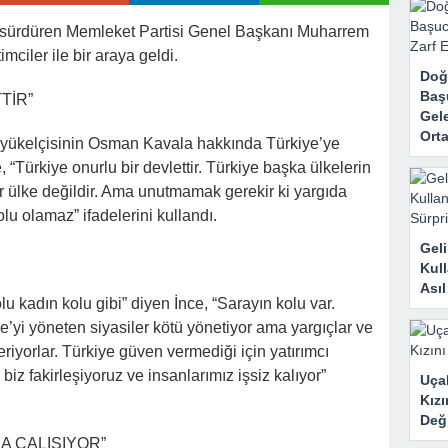
rk Etti, Ama Gerçek Çok Başkaydı
nı sürdüren Memleket Partisi Genel Başkanı Muharrem
kanne Yalan Söylüyor!” Diye Bağırdı… Sonra Evdeki Gizli Kayıtlar Her
mciler ile bir araya geldi.
Doğ
Baş
TİR”
Gele
Orta
yükelçisinin Osman Kavala hakkında Türkiye’ye
, “Türkiye onurlu bir devlettir. Türkiye başka ülkelerin
ir ülke değildir. Ama unutmamak gerekir ki yargıda
lu olamaz” ifadelerini kullandı.
Geli
Kull
Ası
lu kadın kolu gibi” diyen İnce, “Sarayın kolu var.
e’yi yöneten siyasiler kötü yönetiyor ama yargıçlar ve
eriyorlar. Türkiye güven vermediği için yatırımcı
biz fakirleşiyoruz ve insanlarımız işsiz kalıyor”
Uçak
Kızı
Deği
A ÇALIŞIYOR”