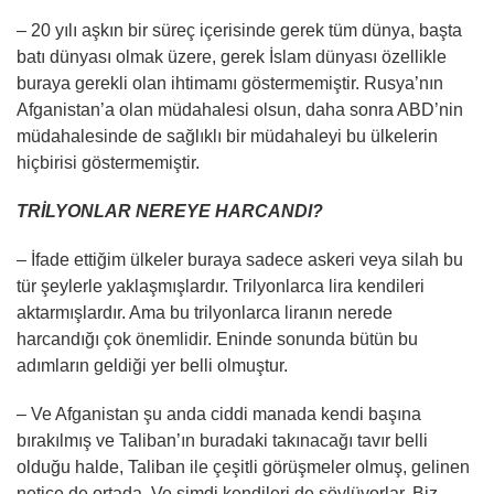
– 20 yılı aşkın bir süreç içerisinde gerek tüm dünya, başta
batı dünyası olmak üzere, gerek İslam dünyası özellikle
buraya gerekli olan ihtimamı göstermemiştir. Rusya’nın
Afganistan’a olan müdahalesi olsun, daha sonra ABD’nin
müdahalesinde de sağlıklı bir müdahaleyi bu ülkelerin
hiçbirisi göstermemiştir.
TRİLYONLAR NEREYE HARCANDI?
– İfade ettiğim ülkeler buraya sadece askeri veya silah bu
tür şeylerle yaklaşmışlardır. Trilyonlarca lira kendileri
aktarmışlardır. Ama bu trilyonlarca liranın nerede
harcandığı çok önemlidir. Eninde sonunda bütün bu
adımların geldiği yer belli olmuştur.
– Ve Afganistan şu anda ciddi manada kendi başına
bırakılmış ve Taliban’ın buradaki takınacağı tavır belli
olduğu halde, Taliban ile çeşitli görüşmeler olmuş, gelinen
netice de ortada. Ve şimdi kendileri de söylüyorlar. Biz