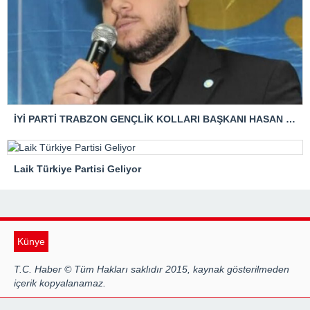
İYİ PARTİ TRABZON GENÇLİK KOLLARI BAŞKANI HASAN KAĞAN ÇAKIROĞLU’NDAN TBMM BAŞKANI’NA ÇOK SERT TEPKİ: “ANAYASAL SUÇ İŞLENMİŞTİR!”
Laik Türkiye Partisi Geliyor
Künye
T.C. Haber © Tüm Hakları saklıdır 2015, kaynak gösterilmeden
içerik kopyalanamaz.