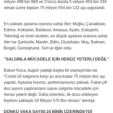
milyon 498 bin 869 ve 3’üncü dozda 5 milyon 453 bin 334
olmak üzere toplam 75 milyon 554 bin 132 aşı uygulandı.
En yüksek aşılama oranına sahip iller; Muğla, Çanakkale,
Edirne, Kırklareli, Balıkesir, Amasya, Aydın, Eskişehir,
Tekirdağ ve İzmir olurken, en düşük aşılama oranına sahip
iller ise Şanlıurfa, Mardin, Bitlis, Diyarbakır, Muş, Batman,
Bingöl, Gümüşhane, Siirt ve Iğdır oldu.
“SALGINLA MÜCADELE İÇİN HENÜZ YETERLİ DEĞİL”
Bakan Koca, bugün yaptığı başka bir paylaşımda ise
“Covid-19 salgınına karşı şu ana kadar 75 milyon doz aşı
yapıldı. Aşılama hızımız, performansımız yüksek. Fakat çift
doz aşısını yaptıranların sayısı salgınla mücadele için
henüz yeterli değil. Daha önemlisi, ilk dozu erteleyen
kişilerin yaklaşık 20 Milyon 570 Bin olması” demişti.
DÜNKÜ VAKA SAYISI 24 BİNİN ÜZERİNDEYDİ