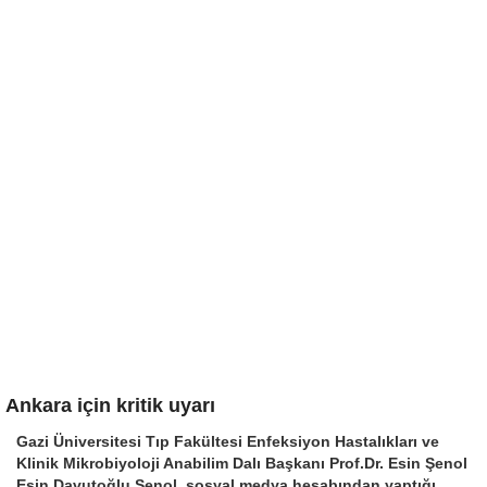
Ankara için kritik uyarı
Gazi Üniversitesi Tıp Fakültesi Enfeksiyon Hastalıkları ve
Klinik Mikrobiyoloji Anabilim Dalı Başkanı Prof.Dr. Esin Şenol
Esin Davutoğlu Şenol, sosyal medya hesabından yaptığı