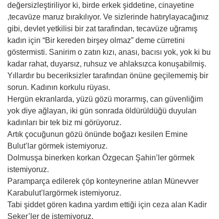
değersizleştiriliyor ki, birde erkek şiddetine, cinayetine
,tecavüze maruz bırakılıyor. Ve sizlerinde hatırylayacağınız
gibi, devlet yetkilisi bir zat tarafindan, tecavüze uğramış
kadın için “Bir kereden birşey olmaz” deme cürretini
göstermisti. Sanirim o zatın kızı, anası, bacısı yok, yok ki bu
kadar rahat, duyarsız, ruhsuz ve ahlaksızca konuşabilmiş.
Yıllardır bu beceriksizler tarafından önüne geçilememiş bir
sorun. Kadının korkulu rüyası.
Hergün ekranlarda, yüzü gözü morarmış, can güvenliğim
yok diye ağlayan, iki gün sonrada öldürüldüğü duyulan
kadınları bir tek biz mi görüyoruz.
Artık çocuğunun gözü önünde boğazı kesilen Emine
Bulut’lar görmek istemiyoruz.
Dolmusşa binerken korkan Özgecan Şahin’ler görmek
istemiyoruz.
Paramparça edilerek çöp konteynerine atılan Münevver
Karabulut’largörmek istemiyoruz.
Tabi şiddet gören kadına yardım ettiği için ceza alan Kadir
Şeker’ler de istemiyoruz.