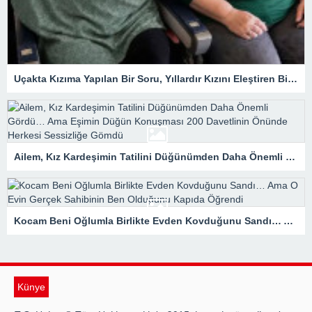
Uçakta Kızıma Yapılan Bir Soru, Yıllardır Kızını Eleştiren Bir Annenin Hayatını Değiştirdi
Ailem, Kız Kardeşimin Tatilini Düğünümden Daha Önemli Gördü… Ama Eşimin Düğün Konuşması 200 Davetlinin Önünde Herkesi Sessizliğe Gömdü
Kocam Beni Oğlumla Birlikte Evden Kovduğunu Sandı… Ama O Evin Gerçek Sahibinin Ben Olduğunu Kapıda Öğrendi
Künye