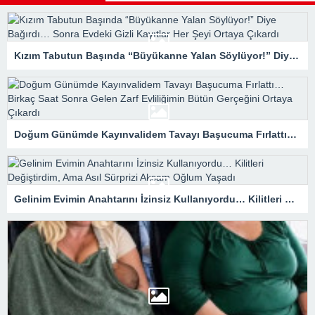
Kızım Tabutun Başında “Büyükanne Yalan Söylüyor!” Diye Bağırdı… Sonra Evdeki Gizli Kayıtlar Her Şeyi Ortaya Çıkardı
Doğum Günümde Kayınvalidem Tavayı Başucuma Fırlattı… Birkaç Saat Sonra Gelen Zarf Evliliğimin Bütün Gerçeğini Ortaya Çıkardı
Gelinim Evimin Anahtarını İzinsiz Kullanıyordu… Kilitleri Değiştirdim, Ama Asıl Sürprizi Akşam Oğlum Yaşadı