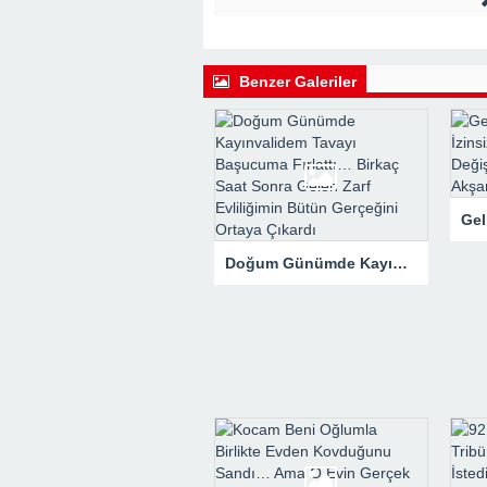
22:41 -
Kocam Beni Çocuksuz Diye Te
23:11 -
Kızım Tabutun Başında “Büyü
Şeyi Ortaya Çıkardı
Benzer Galeriler
Doğum Günümde Kayınvalidem Tavayı Başucuma Fırlattı… Birkaç Saat Sonra Gelen Zarf Evliliğimin Bütün Gerçeğini Ortaya Çıkardı