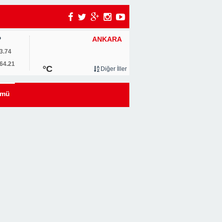
ANKARA
P
um
3.74
64.21
°C
Diğer İller
0
ümü
u