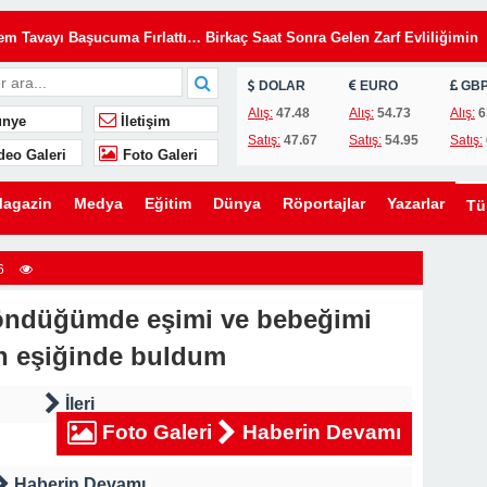
Tavayı Başucuma Fırlattı… Birkaç Saat Sonra Gelen Zarf Evliliğimin
DOLAR
EURO
GB
insiz Kullanıyordu… Kilitleri Değiştirdim, Ama Asıl Sürprizi Akşam Oğl
Alış:
47.48
Alış:
54.73
Alış:
6
nye
İletişim
Satış:
47.67
Satış:
54.95
Satış:
deo Galeri
Foto Galeri
u, Yıllardır Kızını Eleştiren Bir Annenin Hayatını Değiştirdi
lini Düğünümden Daha Önemli Gördü… Ama Eşimin Düğün Konuşması 20
agazin
Medya
Eğitim
Dünya
Röportajlar
Yazarlar
T
ömdü
e Evden Kovduğunu Sandı… Ama O Evin Gerçek Sahibinin Ben Olduğun
6
döndüğümde eşimi ve bebeğimi
en Kaldırmak İstediler… Ama Bir Gencin Yaptığı Hareket O Gün Herkese
 eşiğinde buldum
ni Kurmak İstedi… Ama Ona Hayatının En Büyük Dersini Vermeye
İleri
Foto Galeri
Haberin Devamı
eşimin Yıllardır Sakladığı Gerçek Ortaya Çıktı
Haberin Devamı