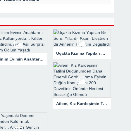
rk Etti, Ama Gerçek Çok Başkaydı
kanne Yalan Söylüyor!” Diye Bağırdı… Sonra Evdeki Gizli Kayıtlar Her
Uçakta Kızıma Yapılan Bir Soru, Yıllardır Kızını Eleştiren Bir Annenin Hayatını Değiştirdi
Gelinim Evimin Anahtarını İzinsiz Kullanıyordu… Kilitleri Değiştirdim, Ama Asıl Sürprizi Akşam Oğlum Yaşadı
Ailem, Kız Kardeşimin Tatilini Düğünümden Daha Önemli Gördü… Ama Eşimin Düğün Konuşması 200 Davetlinin Önünde Herkesi Sessizliğe Gömdü