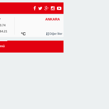
ANKARA
P
um
3.74
64.21
°C
Diğer İller
0
ümü
u