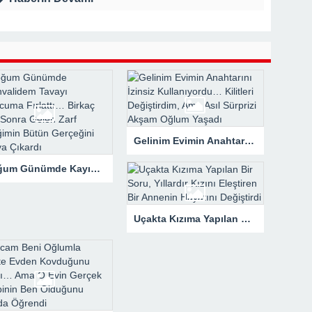
rk Etti, Ama Gerçek Çok Başkaydı
kanne Yalan Söylüyor!” Diye Bağırdı… Sonra Evdeki Gizli Kayıtlar Her
Gelinim Evimin Anahtarını İzinsiz Kullanıyordu… Kilitleri Değiştirdim, Ama Asıl Sürprizi Akşam Oğlum Yaşadı
Doğum Günümde Kayınvalidem Tavayı Başucuma Fırlattı… Birkaç Saat Sonra Gelen Zarf Evliliğimin Bütün Gerçeğini Ortaya Çıkardı
Uçakta Kızıma Yapılan Bir Soru, Yıllardır Kızını Eleştiren Bir Annenin Hayatını Değiştirdi