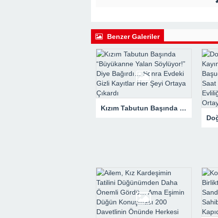
22:41 -
Kocam Beni Çocuksuz Diye Te
23:11 -
Kızım Tabutun Başında “Büyü
Şeyi Ortaya Çıkardı
Benzer Galeriler
Kızım Tabutun Başında “Büyükanne Yalan Söylüyor!” Diye Bağırdı… Sonra Evdeki Gizli Kayıtlar Her Şeyi Ortaya Çıkardı