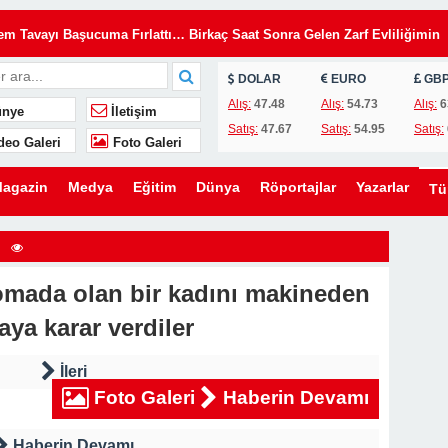
Tavayı Başucuma Fırlattı… Birkaç Saat Sonra Gelen Zarf Evliliğimin
DOLAR
EURO
GB
insiz Kullanıyordu… Kilitleri Değiştirdim, Ama Asıl Sürprizi Akşam Oğl
Alış:
47.48
Alış:
54.73
Alış:
6
nye
İletişim
Satış:
47.67
Satış:
54.95
Satış:
deo Galeri
Foto Galeri
u, Yıllardır Kızını Eleştiren Bir Annenin Hayatını Değiştirdi
lini Düğünümden Daha Önemli Gördü… Ama Eşimin Düğün Konuşması 20
agazin
Medya
Eğitim
Dünya
Röportajlar
Yazarlar
T
ömdü
e Evden Kovduğunu Sandı… Ama O Evin Gerçek Sahibinin Ben Olduğun
komada olan bir kadını makineden
en Kaldırmak İstediler… Ama Bir Gencin Yaptığı Hareket O Gün Herkese
aya karar verdiler
ni Kurmak İstedi… Ama Ona Hayatının En Büyük Dersini Vermeye
İleri
Foto Galeri
Haberin Devamı
eşimin Yıllardır Sakladığı Gerçek Ortaya Çıktı
Haberin Devamı