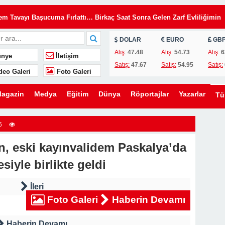
Tavayı Başucuma Fırlattı… Birkaç Saat Sonra Gelen Zarf Evliliğimin
DOLAR
EURO
GB
insiz Kullanıyordu… Kilitleri Değiştirdim, Ama Asıl Sürprizi Akşam Oğl
Alış:
47.48
Alış:
54.73
Alış:
6
nye
İletişim
Satış:
47.67
Satış:
54.95
Satış:
deo Galeri
Foto Galeri
u, Yıllardır Kızını Eleştiren Bir Annenin Hayatını Değiştirdi
lini Düğünümden Daha Önemli Gördü… Ama Eşimin Düğün Konuşması 20
agazin
Medya
Eğitim
Dünya
Röportajlar
Yazarlar
T
ömdü
e Evden Kovduğunu Sandı… Ama O Evin Gerçek Sahibinin Ben Olduğun
6
, eski kayınvalidem Paskalya’da
en Kaldırmak İstediler… Ama Bir Gencin Yaptığı Hareket O Gün Herkese
esiyle birlikte geldi
ni Kurmak İstedi… Ama Ona Hayatının En Büyük Dersini Vermeye
İleri
Foto Galeri
Haberin Devamı
eşimin Yıllardır Sakladığı Gerçek Ortaya Çıktı
Haberin Devamı