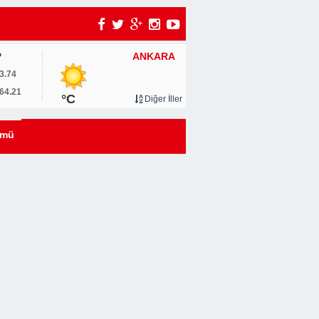
ANKARA
P
um
3.74
64.21
°C
Diğer İller
0
ümü
u