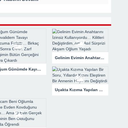
rk Etti, Ama Gerçek Çok Başkaydı
kanne Yalan Söylüyor!” Diye Bağırdı… Sonra Evdeki Gizli Kayıtlar Her
Gelinim Evimin Anahtarını İzinsiz Kullanıyordu… Kilitleri Değiştirdim, Ama Asıl Sürprizi Akşam Oğlum Yaşadı
Doğum Günümde Kayınvalidem Tavayı Başucuma Fırlattı… Birkaç Saat Sonra Gelen Zarf Evliliğimin Bütün Gerçeğini Ortaya Çıkardı
Uçakta Kızıma Yapılan Bir Soru, Yıllardır Kızını Eleştiren Bir Annenin Hayatını Değiştirdi